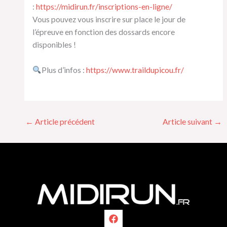
:
https://midirun.fr/inscriptions-en-ligne/
Vous pouvez vous inscrire sur place le jour de
l’épreuve en fonction des dossards encore
disponibles !
Plus d’infos :
https://www.traildupicou.fr/
←
Article précédent
Article suivant
→