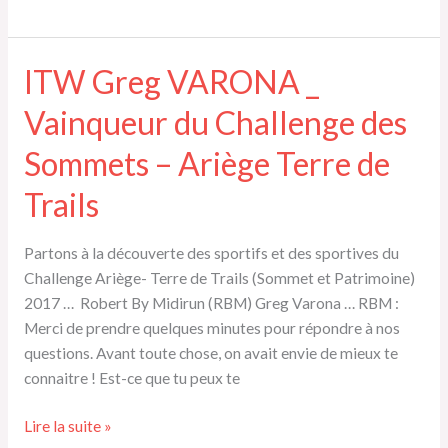
Bénédicte
SÉGURET
_
ITW Greg VARONA _
1ère
Vainqueur du Challenge des
dame
challenge
Sommets – Ariège Terre de
du
Patrimoine
Trails
2017
Partons à la découverte des sportifs et des sportives du
Challenge Ariège- Terre de Trails (Sommet et Patrimoine)
2017 … Robert By Midirun (RBM) Greg Varona … RBM :
Merci de prendre quelques minutes pour répondre à nos
questions. Avant toute chose, on avait envie de mieux te
connaitre ! Est-ce que tu peux te
ITW
Lire la suite »