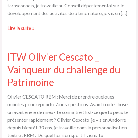
tarasconnais, je travaille au Conseil départemental sur le
développement des activités de pleine nature, je vis en […]
ITW
Lire la suite »
Corinne
CHOPIN
_
ITW Olivier Cescato _
2ème
Vainqueur du challenge du
dame
challenge
Patrimoine
du
Patrimoine
Olivier CESCATO RBM : Merci de prendre quelques
2017
minutes pour répondre à nos questions. Avant toute chose,
on avait envie de mieux te connaitre ! Est-ce que tu peux te
présenter rapidement ? Olivier Cescato, je vis en Andorre
depuis bientôt 30 ans, je travaille dans la personnalisation
textile . RBM : De quel horizon sportif viens-tu