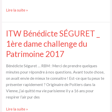
ITW
Lire la suite »
Olivier
Cescato
_
ITW Bénédicte SÉGURET _
Vainqueur
1ère dame challenge du
du
challenge
Patrimoine 2017
du
Patrimoine
Bénédicte Séguret … RBM : Merci de prendre quelques
minutes pour répondre à nos questions. Avant toute chose,
on avait envie de mieux te connaitre ! Est-ce que tu peux te
présenter rapidement ? Originaire de Poitiers dans la
Vienne, j’ai quitté ma vie parisienne il y a 16 ans pour
respirer l’air pur des
ITW
Lire la suite »