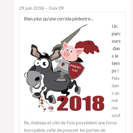
29 juin 2018 – Foix 09
Bien plus qu’une corrida pédestre…
Un
parc
ours
dan
s le
tem
ps !
Nés
dan
s un
mê
me
souf
fle, château et cité de Foix possèdent une force
incroyable, celle de pousser les portes de