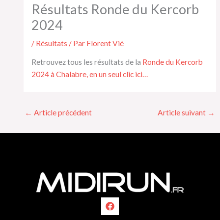
Résultats Ronde du Kercorb
2024
/
Résultats
/ Par
Florent Vié
Retrouvez tous les résultats de la
Ronde du Kercorb
2024 à Chalabre, en un seul clic ici…
←
Article précédent
Article suivant
→