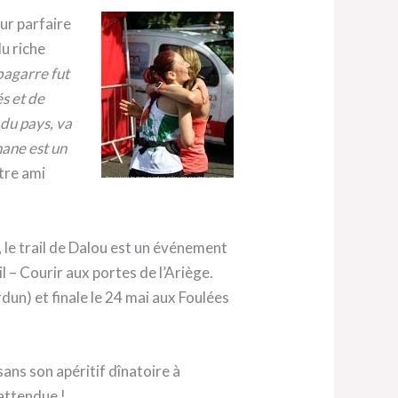
ur parfaire
du riche
bagarre fut
és et de
 du pays, va
hane est un
tre ami
e, le trail de Dalou est un événement
 – Courir aux portes de l’Ariège.
un) et finale le 24 mai aux Foulées
 sans son apéritif dînatoire à
 attendue !