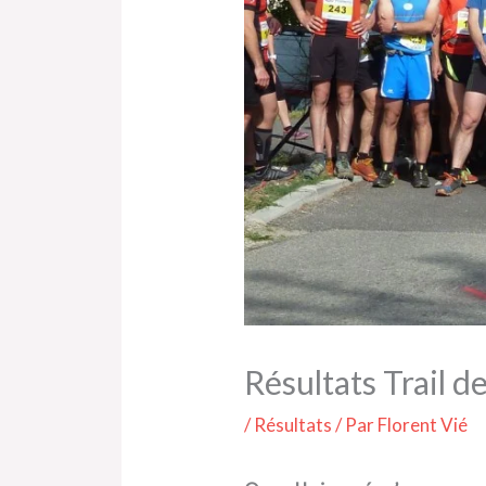
Résultats Trail d
/
Résultats
/ Par
Florent Vié