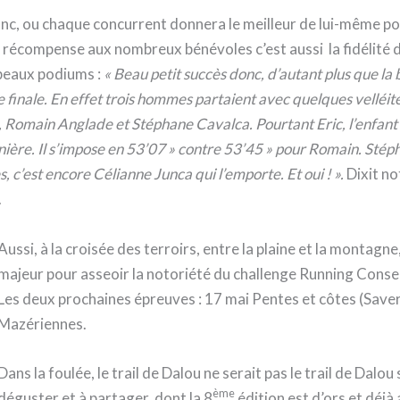
nc, ou chaque concurrent donnera le meilleur de lui-même po
la récompense aux nombreux bénévoles c’est aussi la fidélité 
 beaux podiums :
«
Beau petit succès donc, d’autant plus que la 
e finale. En effet trois hommes partaient avec quelques velléit
e, Romain Anglade et Stéphane Cavalca. Pourtant Eric, l’enfant
nière. Il s’impose en 53’07 » contre 53’45 » pour Romain. Stép
s, c’est encore Célianne Junca qui l’emporte. Et oui ! ».
Dixit no
.
Aussi, à la croisée des terroirs, entre la plaine et la montagn
majeur pour asseoir la notoriété du challenge Running Conseil
Les deux prochaines épreuves : 17 mai Pentes et côtes (Saverd
Mazériennes.
Dans la foulée, le trail de Dalou ne serait pas le trail de Dalou
ème
déguster et à partager, dont la 8
édition est d’ors et déjà