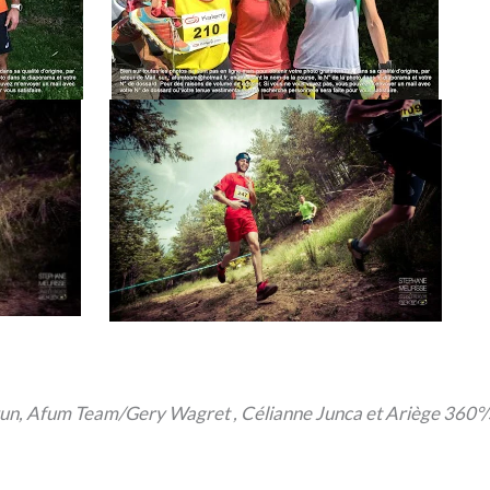
dirun, Afum Team/Gery Wagret , Célianne Junca et Ariège 360°