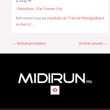
/
Résultats
/ Par
Florent Vié
Retrouvez tous les
résultats du Trail de Montgailhard
en live ici…
←
Article précédent
Article suivant
→