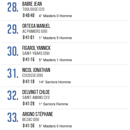
28.
BABRE Jean
TOULOUSE (31)
0:40:40
4° Masters 0 Homme
29.
ORTEGA Manuel
AC PAMIERS (09)
0:41:01
1° Masters 5 Homme
30.
FIGAROL Yannick
SAINT-YBARS (09)
0:41:16
5° Masters 1 Homme
31.
NICOL Jonathan
ESCOSSE (09)
0:41:18
14° Seniors Homme
32.
DELVINGT Chloe
SAINT-AMANS (31)
0:41:28
1° Seniors Femme
33.
ARIGNO Stéphane
BEZAC (09)
0:41:36
5° Masters 0 Homme