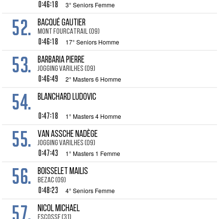
0:46:18
3° Seniors Femme
52.
BACQUÉ Gautier
MONT FOURCATRAIL (09)
0:46:18
17° Seniors Homme
53.
BARBARIA Pierre
JOGGING VARILHES (09)
0:46:49
2° Masters 6 Homme
54.
BLANCHARD Ludovic
0:47:18
1° Masters 4 Homme
55.
VAN ASSCHE Nadège
JOGGING VARILHES (09)
0:47:43
1° Masters 1 Femme
56.
BOISSELET Mailis
BEZAC (09)
0:48:23
4° Seniors Femme
57.
NICOL Michael
ESCOSSE (31)