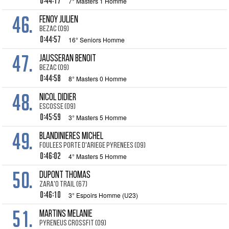
0:44:17
7° Masters 1 Homme
46.
FENOY Julien
BEZAC (09)
0:44:57
16° Seniors Homme
47.
JAUSSERAN Benoit
BEZAC (09)
0:44:58
8° Masters 0 Homme
48.
NICOL Didier
ESCOSSE (09)
0:45:59
3° Masters 5 Homme
49.
BLANDINIERES Michel
FOULEES PORTE D'ARIEGE PYRENEES (09)
0:46:02
4° Masters 5 Homme
50.
DUPONT Thomas
ZARA'O TRAIL (67)
0:46:10
3° Espoirs Homme (U23)
51.
MARTINS Melanie
PYRENEUS CROSSFIT (09)