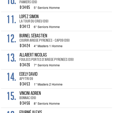
10.
PAMIERS (09)
0:34:05
5° Seniors Homme
11.
LOPEZ Simon
LA TOUR DU CRIEU (09)
0:34:13
6° Seniors Homme
12.
BURNEL Sébastien
COURIR ARIEGE PYRENEES - CAP09 (09)
0:34:24
4° Masters 1 Homme
13.
ALLABERT Nicolas
FOULEES PORTES D'ARIEGE PYRENEES (09)
0:34:26
7° Seniors Homme
14.
EDELY David
APYTRI 09
0:34:53
1° Masters 2 Homme
15.
VINCINI Adrien
BONNAC (09)
0:34:56
8° Seniors Homme
FOURNIÉ Alexis