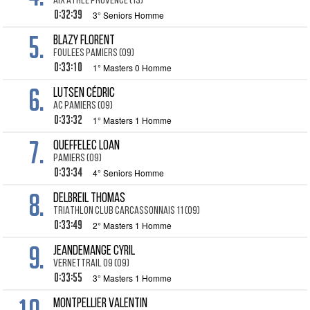
AIX ATHLE PROVENCE (13)
0:32:39
3° Seniors Homme
5.
BLAZY Florent
FOULEES PAMIERS (09)
0:33:10
1° Masters 0 Homme
6.
LUTSEN Cédric
AC PAMIERS (09)
0:33:32
1° Masters 1 Homme
7.
QUEFFELEC Loan
PAMIERS (09)
0:33:34
4° Seniors Homme
8.
DELBREIL Thomas
TRIATHLON CLUB CARCASSONNAIS 11 (09)
0:33:49
2° Masters 1 Homme
9.
JEANDEMANGE Cyril
VERNETTRAIL 09 (09)
0:33:55
3° Masters 1 Homme
MONTPELLIER VALENTIN