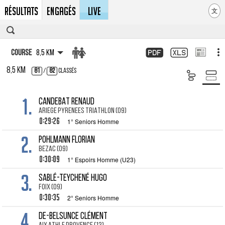
Résultats
Engagés
LIVE
文
Course
8,5 km
8,5 km
81
/
82
Classés
1.
CANDEBAT Renaud
ARIEGE PYRENEES TRIATHLON (09)
0:29:26
1° Seniors Homme
2.
POHLMANN Florian
BEZAC (09)
0:30:09
1° Espoirs Homme (U23)
3.
SABLÉ-TEYCHENÉ Hugo
FOIX (09)
0:30:35
2° Seniors Homme
4.
DE-BELSUNCE Clément