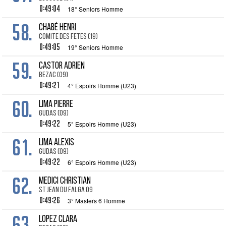
0:49:04
18° Seniors Homme
58.
CHABÉ Henri
COMITE DES FETES (19)
0:49:05
19° Seniors Homme
59.
CASTOR Adrien
BEZAC (09)
0:49:21
4° Espoirs Homme (U23)
60.
LIMA Pierre
GUDAS (09)
0:49:22
5° Espoirs Homme (U23)
61.
LIMA Alexis
GUDAS (09)
0:49:22
6° Espoirs Homme (U23)
62.
MEDICI Christian
ST JEAN DU FALGA 09
0:49:26
3° Masters 6 Homme
63.
LOPEZ Clara