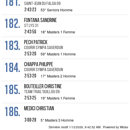
181.
Saint-Jean du Falga 09
2:43:23
53° Seniors Homme
182.
FONTANA Sandrine
St Lys 31
2:43:56
18° Masters 1 Femme
183.
PECH Patrick
courir sympa saverdun
2:53:20
59° Masters 1 Homme
184.
CHIAPPA Philippe
courir sympa saverdun
2:53:20
17° Masters 2 Homme
185.
BOUTEILLER Christine
Team Trail'quillou 09
2:53:25
19° Masters 1 Femme
186.
MEDICI Christian
3:00:28
5° Masters 3 Homme
Dernière modif 1/12/2026, 9:42:52 AM
. Powered by Wiclax