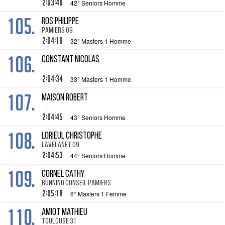
2:03:48
42° Seniors Homme
105.
ROS Philippe
Pamiers 09
2:04:18
32° Masters 1 Homme
106.
CONSTANT Nicolas
2:04:34
33° Masters 1 Homme
107.
MAISON Robert
2:04:45
43° Seniors Homme
108.
LORIEUL Christophe
Lavelanet 09
2:04:53
44° Seniors Homme
109.
CORNEL Cathy
Running Conseil Pamiers
2:05:18
6° Masters 1 Femme
110.
AMIOT Mathieu
Toulouse 31