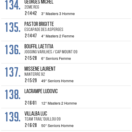
134.
GEORGES Michel
2eme REG
2:14:42
3° Masters 3 Homme
135.
PASTOR Brigitte
escapade des asperges
2:14:47
4° Masters 2 Femme
136.
BOUFFIL Laetitia
Jogging Varilhes / Cap mount 09
2:15:28
6° Seniors Femme
137.
MISSENE Laurent
Nanterre 92
2:15:29
49° Seniors Homme
138.
LACRAMPE Ludovic
2:16:01
12° Masters 2 Homme
139.
VILLALBA Luc
Team Trail'quillou 09
2:16:28
50° Seniors Homme