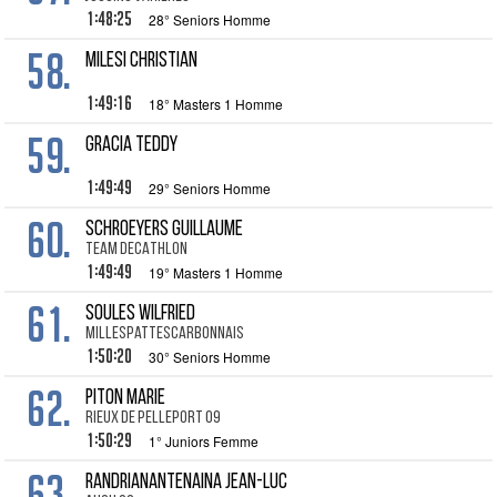
1:48:25
28° Seniors Homme
58.
MILESI Christian
1:49:16
18° Masters 1 Homme
59.
GRACIA Teddy
1:49:49
29° Seniors Homme
60.
SCHROEYERS Guillaume
TEAM DECATHLON
1:49:49
19° Masters 1 Homme
61.
SOULES Wilfried
millespattescarbonnais
1:50:20
30° Seniors Homme
62.
PITON Marie
Rieux de Pelleport 09
1:50:29
1° Juniors Femme
63.
RANDRIANANTENAINA Jean-Luc