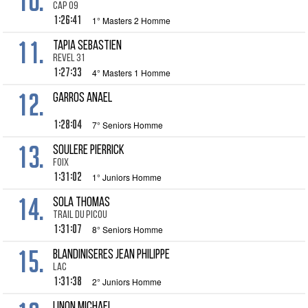
10.
CAP 09
1:26:41
1° Masters 2 Homme
11.
TAPIA Sebastien
Revel 31
1:27:33
4° Masters 1 Homme
12.
GARROS Anael
1:28:04
7° Seniors Homme
13.
SOULERE Pierrick
Foix
1:31:02
1° Juniors Homme
14.
SOLA Thomas
Trail du Picou
1:31:07
8° Seniors Homme
15.
BLANDINISERES Jean Philippe
LAC
1:31:38
2° Juniors Homme
LINON Michael