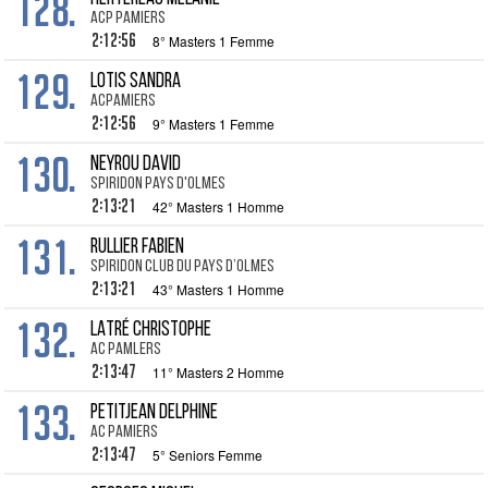
128.
ACP Pamiers
2:12:56
8° Masters 1 Femme
129.
LOTIS Sandra
ACPAMIERS
2:12:56
9° Masters 1 Femme
130.
NEYROU David
Spiridon Pays d'Olmes
2:13:21
42° Masters 1 Homme
131.
RULLIER Fabien
Spiridon club du Pays D’Olmes
2:13:21
43° Masters 1 Homme
132.
LATRÉ Christophe
Ac pamlers
2:13:47
11° Masters 2 Homme
133.
PETITJEAN Delphine
AC PAMIERS
2:13:47
5° Seniors Femme