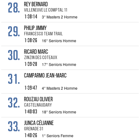
28.
REY Bernard
Villeneuve le Comptal 11
1:38:14
3° Masters 2 Homme
29.
PHILIP Jimmy
Francesco Team Trail
1:38:26
16° Seniors Homme
30.
RICARD Marc
zinzin des coteaux
1:39:28
17° Seniors Homme
31.
CAMPARMO Jean-Marc
1:39:47
4° Masters 2 Homme
32.
ROUZAU Olivier
Castelnaudary
1:40:03
18° Seniors Homme
33.
JUNCA Célianne
Grenade 31
1:40:26
1° Seniors Femme