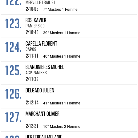
122.
Merville trail 31
2:10:05
7° Masters 1 Femme
123.
ROS Xavier
Pamiers 09
2:10:40
39° Masters 1 Homme
124.
CAPELLA Florent
CAP09
2:11:11
40° Masters 1 Homme
125.
BLANDINIERES Michel
ACP PAMIERS
2:11:39
126.
DELGADO Julien
2:12:14
41° Masters 1 Homme
127.
MARCHANT Olivier
2:12:21
10° Masters 2 Homme
HERTEREAU Melanie