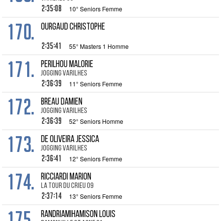
2:35:08
10° Seniors Femme
170.
OURGAUD Christophe
2:35:41
55° Masters 1 Homme
171.
PERILHOU Malorie
JOGGING VARILHES
2:36:39
11° Seniors Femme
172.
BREAU Damien
Jogging Varilhes
2:36:39
52° Seniors Homme
173.
DE OLIVEIRA Jessica
Jogging Varilhes
2:36:41
12° Seniors Femme
174.
RICCIARDI Marion
La Tour du Crieu 09
2:37:14
13° Seniors Femme
175.
RANDRIAMIHAMISON Louis