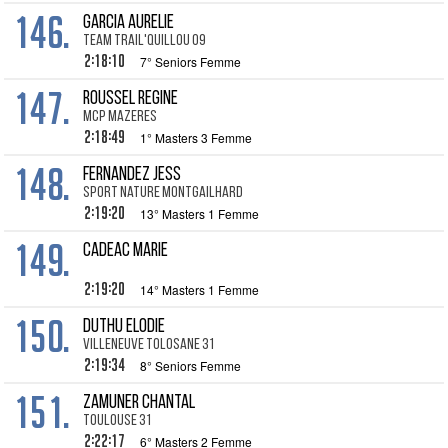
146.
GARCIA Aurelie
Team trail'quillou 09
2:18:10
7° Seniors Femme
147.
ROUSSEL Regine
MCP mazeres
2:18:49
1° Masters 3 Femme
148.
FERNANDEZ Jess
Sport nature Montgailhard
2:19:20
13° Masters 1 Femme
149.
CADEAC Marie
2:19:20
14° Masters 1 Femme
150.
DUTHU Elodie
Villeneuve Tolosane 31
2:19:34
8° Seniors Femme
151.
ZAMUNER Chantal
Toulouse 31
2:22:17
6° Masters 2 Femme