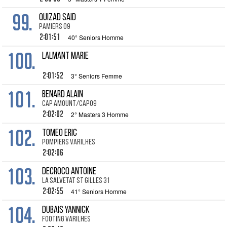
99.
QUIZAD Said
Pamiers 09
2:01:51
40° Seniors Homme
100.
LALMANT Marie
2:01:52
3° Seniors Femme
101.
BENARD Alain
cap amount/Cap09
2:02:02
2° Masters 3 Homme
102.
TOMEO Eric
POMPIERS VARILHES
2:02:06
103.
DECROCQ Antoine
La Salvetat St Gilles 31
2:02:55
41° Seniors Homme
104.
DUBAIS Yannick
Footing Varilhes