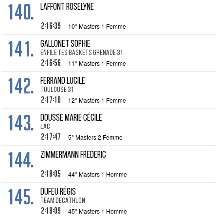
140.
LAFFONT Roselyne
2:16:39
10° Masters 1 Femme
141.
GALLONET Sophie
Enfile tes Baskets Grenade 31
2:16:56
11° Masters 1 Femme
142.
FERRAND Lucile
Toulouse 31
2:17:10
12° Masters 1 Femme
143.
DOUSSE Marie Cécile
LAC
2:17:47
5° Masters 2 Femme
144.
ZIMMERMANN Frederic
2:18:05
44° Masters 1 Homme
145.
DUFEU Régis
TEAM DECATHLON
2:18:09
45° Masters 1 Homme