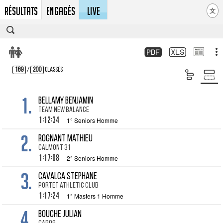
Résultats
Engagés
LIVE
文
189
/
200
Classés
1.
BELLAMY Benjamin
TEAM NEW BALANCE
1:12:34
1° Seniors Homme
2.
ROGNANT Mathieu
Calmont 31
1:17:08
2° Seniors Homme
3.
CAVALCA Stephane
portet athletic club
1:17:24
1° Masters 1 Homme
4.
BOUCHE Julian