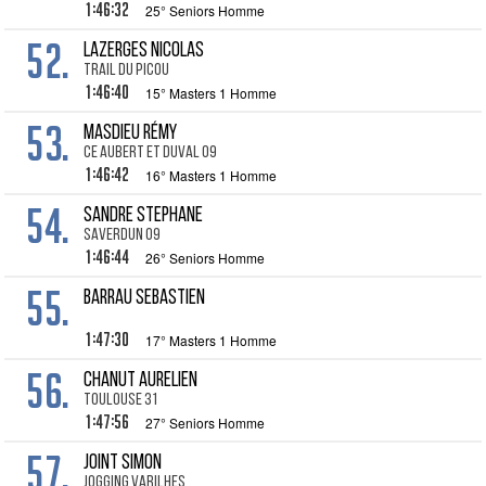
1:46:32
25° Seniors Homme
52.
LAZERGES Nicolas
trail du picou
1:46:40
15° Masters 1 Homme
53.
MASDIEU Rémy
CE Aubert et Duval 09
1:46:42
16° Masters 1 Homme
54.
SANDRE Stephane
Saverdun 09
1:46:44
26° Seniors Homme
55.
BARRAU Sebastien
1:47:30
17° Masters 1 Homme
56.
CHANUT Aurelien
Toulouse 31
1:47:56
27° Seniors Homme
57.
JOINT Simon
Jogging Varilhes