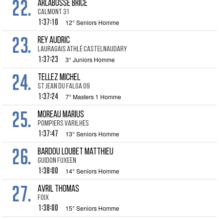
22.
ARLABOSSE Brice
Calmont 31
1:37:10
12° Seniors Homme
23.
REY Audric
Lauragais athlé castelnaudary
1:37:23
3° Juniors Homme
24.
TELLEZ Michel
St Jean du Falga 09
1:37:24
7° Masters 1 Homme
25.
MOREAU Marius
POMPIERS VARILHES
1:37:47
13° Seniors Homme
26.
BARDOU LOUBET Matthieu
Guidon Fuxeen
1:38:00
14° Seniors Homme
27.
AVRIL Thomas
Foix
1:38:00
15° Seniors Homme