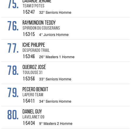
75.
LAGARDE Jerome
Team D’potes
1:52:47
32° Seniors Homme
76.
RAYMONDON Teddy
Spiridon du Couserans
1:53:15
4° Juniors Homme
77.
ICHE Philippe
Desperado trail
1:53:46
26° Masters 1 Homme
78.
QUEIROZ José
Toulouse 31
1:53:56
33° Seniors Homme
79.
PECERO Benoit
LAPERO TEAM
1:54:11
34° Seniors Homme
80.
DANIEL Guy
Lavelanet 09
1:54:34
9° Masters 2 Homme