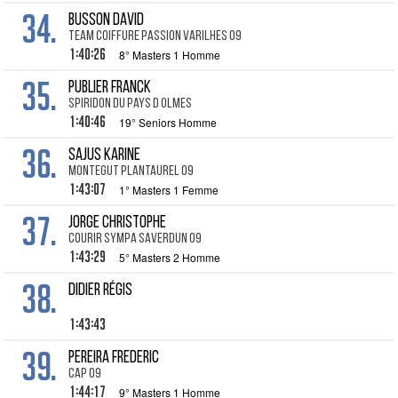
34.
BUSSON David
Team Coiffure Passion Varilhes 09
1:40:26
8° Masters 1 Homme
35.
PUBLIER Franck
spiridon du pays d olmes
1:40:46
19° Seniors Homme
36.
SAJUS Karine
Montegut Plantaurel 09
1:43:07
1° Masters 1 Femme
37.
JORGE Christophe
Courir Sympa Saverdun 09
1:43:29
5° Masters 2 Homme
38.
DIDIER Régis
1:43:43
39.
PEREIRA Frederic
CAP 09
1:44:17
9° Masters 1 Homme