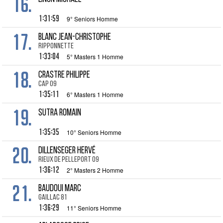
16.
1:31:59
9° Seniors Homme
17.
BLANC Jean-Christophe
ripponnette
1:33:04
5° Masters 1 Homme
18.
CRASTRE Philippe
CAP 09
1:35:11
6° Masters 1 Homme
19.
SUTRA Romain
1:35:35
10° Seniors Homme
20.
DILLENSEGER Hervé
Rieux de Pelleport 09
1:36:12
2° Masters 2 Homme
21.
BAUDOUI Marc
Gaillac 81
1:36:29
11° Seniors Homme