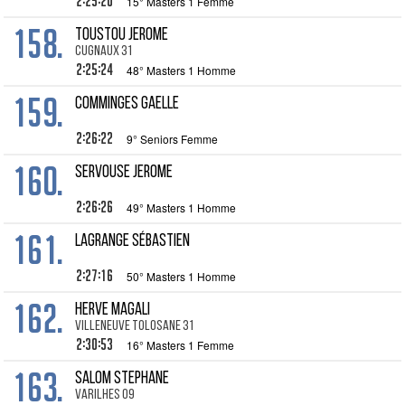
2:25:20
15° Masters 1 Femme
158.
TOUSTOU Jerome
Cugnaux 31
2:25:24
48° Masters 1 Homme
159.
COMMINGES Gaelle
2:26:22
9° Seniors Femme
160.
SERVOUSE Jerome
2:26:26
49° Masters 1 Homme
161.
LAGRANGE Sébastien
2:27:16
50° Masters 1 Homme
162.
HERVE Magali
Villeneuve Tolosane 31
2:30:53
16° Masters 1 Femme
163.
SALOM Stephane
Varilhes 09