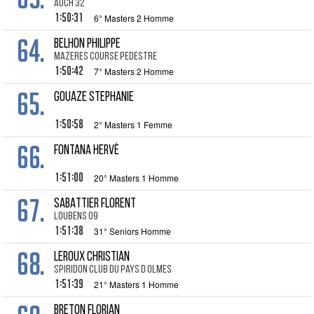
Auch 32
1:50:31
6° Masters 2 Homme
64.
BELHON Philippe
mazeres course pedestre
1:50:42
7° Masters 2 Homme
65.
GOUAZE Stephanie
1:50:58
2° Masters 1 Femme
66.
FONTANA Hervè
1:51:00
20° Masters 1 Homme
67.
SABATTIER Florent
Loubens 09
1:51:38
31° Seniors Homme
68.
LEROUX Christian
spiridon club du pays d olmes
1:51:39
21° Masters 1 Homme
BRETON Florian