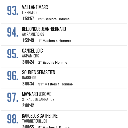
93.
VAILLANT Marc
L'herm 09
1:58:57
39° Seniors Homme
94.
BELLONGUE Jean-Bernard
AC Pamiers 09
1:59:49
1° Masters 4 Homme
95.
CANCEL Loic
ACPAMIERS
2:00:24
2° Espoirs Homme
96.
SOUBIES Sebastien
Gabre 09
2:00:34
31° Masters 1 Homme
97.
MAYNARD Jerome
St Paul de Jarrat 09
2:00:42
98.
BARCELOS Catherine
Tournefeuille31
2:00:55
5° Masters 1 Femme