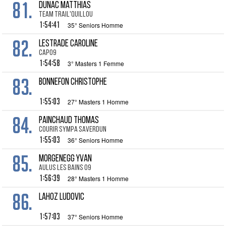
81.
DUNAC Matthias
Team Trail'quillou
1:54:41
35° Seniors Homme
82.
LESTRADE Caroline
CAP09
1:54:58
3° Masters 1 Femme
83.
BONNEFON Christophe
1:55:03
27° Masters 1 Homme
84.
PAINCHAUD Thomas
courir sympa saverdun
1:55:03
36° Seniors Homme
85.
MORGENEGG Yvan
Aulus les Bains 09
1:56:39
28° Masters 1 Homme
86.
LAHOZ Ludovic
1:57:03
37° Seniors Homme