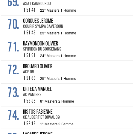
69.
ASAT KANGOUROU
1:51:41
22° Masters 1 Homme
70.
GORGUES Jerome
courir sympa saverdun
1:51:43
23° Masters 1 Homme
71.
RAYMONDON Olivier
Spiridon du Couserans
1:51:51
24° Masters 1 Homme
72.
BROUARD Olivier
Acp 09
1:51:59
25° Masters 1 Homme
73.
ORTEGA Manuel
AC PAMIERS
1:52:05
8° Masters 2 Homme
74.
BISTOS Fabienne
CE Aubert et Duval 09
1:52:15
1° Masters 2 Femme