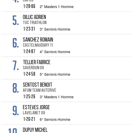
cap09
1:20:06
2° Masters 1 Homme
5.
OILLIC Adrien
TUC Triathlon
1:23:31
3° Seniors Homme
6.
SANCHEZ Romain
Castelnaudary 11
1:24:07
4° Seniors Homme
7.
TELLIER Fabrice
Saverdun 09
1:24:58
5° Seniors Homme
8.
SENTOST Benoit
AFUM TEAM AUTERIVE
1:25:26
3° Masters 1 Homme
9.
ESTEVES Jorge
Lavelanet 09
1:26:21
6° Seniors Homme
DUPUY Michel