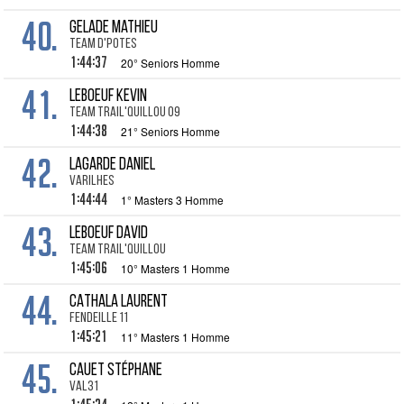
40.
GELADE Mathieu
Team D'potes
1:44:37
20° Seniors Homme
41.
LEBOEUF Kevin
Team Trail'quillou 09
1:44:38
21° Seniors Homme
42.
LAGARDE Daniel
VARILHES
1:44:44
1° Masters 3 Homme
43.
LEBOEUF David
Team Trail'quillou
1:45:06
10° Masters 1 Homme
44.
CATHALA Laurent
Fendeille 11
1:45:21
11° Masters 1 Homme
45.
CAUET Stéphane
VAL31