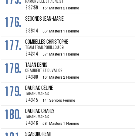
Ramonville St Agne 31
2:37:59
15° Masters 2 Homme
176.
SEGONDS Jean-Marie
2:39:14
56° Masters 1 Homme
177.
COMBELLES Christophe
Team trail?quillou 09
2:42:14
57° Masters 1 Homme
178.
TAJAN Denis
CE Aubert et Duval 09
2:43:00
16° Masters 2 Homme
179.
DAURIAC Céline
TARAHUMARAS
2:43:15
14° Seniors Femme
180.
DAURIAC Charly
TARAHUMARAS
2:43:16
58° Masters 1 Homme
SCABORO Remi