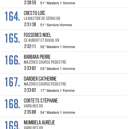
2:30:59
51° Masters 1 Homme
164.
CRESTO Loïc
La Bastide de Sérou 09
2:31:38
51° Seniors Homme
165.
FOSSERIES Noel
CE Aubert et Duval 09
2:32:11
52° Masters 1 Homme
166.
BARBARA Pierre
mazères course pedestre
2:33:02
53° Masters 1 Homme
167.
DARDIER Catherine
mazères course pedestre
2:33:02
17° Masters 1 Femme
168.
CORTETS Stéphane
Varilhes 09
2:35:08
54° Masters 1 Homme
169.
MUMBIELA Aurélie
Varilhes 09