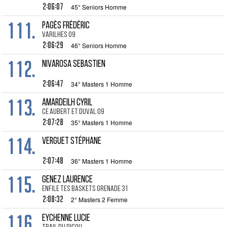
2:06:07
45° Seniors Homme
111.
PAGÈS Frédéric
Varilhes 09
2:06:29
46° Seniors Homme
112.
NIVAROSA Sebastien
2:06:47
34° Masters 1 Homme
113.
AMARDEILH Cyril
CE Aubert et Duval 09
2:07:28
35° Masters 1 Homme
114.
VERGUET Stéphane
2:07:48
36° Masters 1 Homme
115.
GENEZ Laurence
Enfile tes Baskets Grenade 31
2:08:32
2° Masters 2 Femme
116.
EYCHENNE Lucie