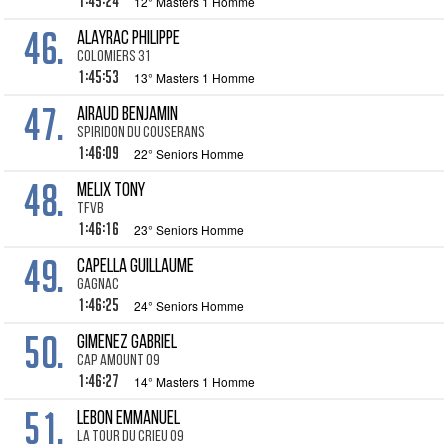
1:45:24
12° Masters 1 Homme
46.
ALAYRAC Philippe
Colomiers 31
1:45:53
13° Masters 1 Homme
47.
AIRAUD Benjamin
Spiridon du couserans
1:46:09
22° Seniors Homme
48.
MELIX Tony
TFVB
1:46:16
23° Seniors Homme
49.
CAPELLA Guillaume
Gagnac
1:46:25
24° Seniors Homme
50.
GIMENEZ Gabriel
CAP Amount 09
1:46:27
14° Masters 1 Homme
51.
LEBON Emmanuel
La Tour du Crieu 09