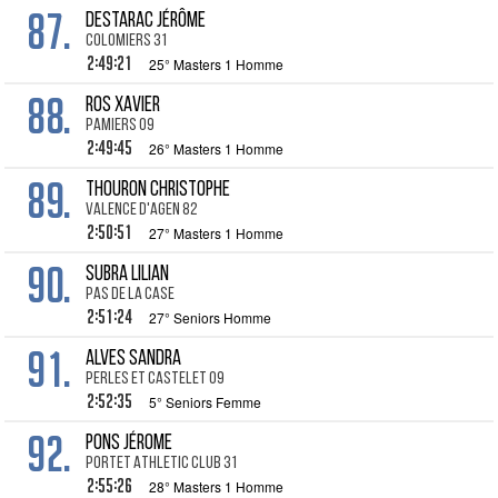
87.
DESTARAC Jérôme
Colomiers 31
2:49:21
25° Masters 1 Homme
88.
ROS Xavier
Pamiers 09
2:49:45
26° Masters 1 Homme
89.
THOURON Christophe
Valence d'Agen 82
2:50:51
27° Masters 1 Homme
90.
SUBRA Lilian
Pas de la Case
2:51:24
27° Seniors Homme
91.
ALVES Sandra
Perles et Castelet 09
2:52:35
5° Seniors Femme
92.
PONS Jérome
Portet Athletic Club 31
2:55:26
28° Masters 1 Homme