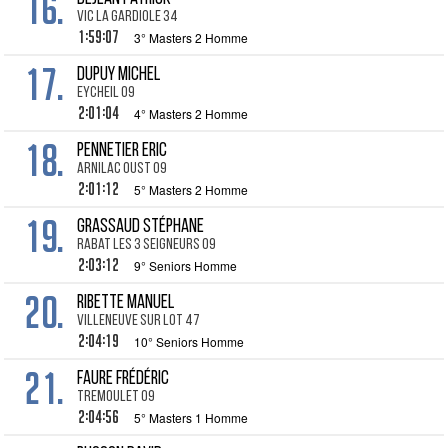
16.
Vic la Gardiole 34
1:59:07
3° Masters 2 Homme
17.
DUPUY Michel
Eycheil 09
2:01:04
4° Masters 2 Homme
18.
PENNETIER Eric
Arnilac Oust 09
2:01:12
5° Masters 2 Homme
19.
GRASSAUD Stéphane
Rabat les 3 Seigneurs 09
2:03:12
9° Seniors Homme
20.
RIBETTE Manuel
Villeneuve sur Lot 47
2:04:19
10° Seniors Homme
21.
FAURE Frédéric
Tremoulet 09
2:04:56
5° Masters 1 Homme