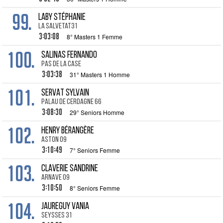
99.
LABY Stéphanie
La Salvetat31
3:03:08
8° Masters 1 Femme
100.
SALINAS Fernando
Pas de la Case
3:03:38
31° Masters 1 Homme
101.
SERVAT Sylvain
Palau de Cerdagne 66
3:08:30
29° Seniors Homme
102.
HENRY Bérangère
Aston 09
3:10:49
7° Seniors Femme
103.
CLAVERIE Sandrine
Arnave 09
3:10:50
8° Seniors Femme
104.
JAUREGUY Vania
Seysses 31