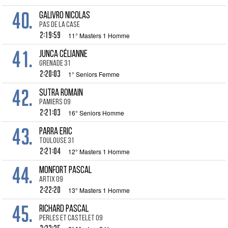
40.
GALIVRO Nicolas
Pas de la Case
2:19:59
11° Masters 1 Homme
41.
JUNCA Célianne
Grenade 31
2:20:03
1° Seniors Femme
42.
SUTRA Romain
Pamiers 09
2:21:03
16° Seniors Homme
43.
PARRA Eric
Toulouse 31
2:21:04
12° Masters 1 Homme
44.
MONFORT Pascal
Artix 09
2:22:20
13° Masters 1 Homme
45.
RICHARD Pascal
Perles et Castelet 09