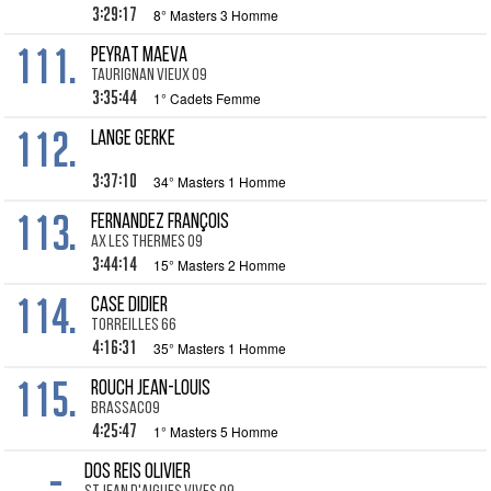
3:29:17
8° Masters 3 Homme
111.
PEYRAT Maeva
Taurignan Vieux 09
3:35:44
1° Cadets Femme
112.
LANGE Gerke
3:37:10
34° Masters 1 Homme
113.
FERNANDEZ François
Ax les Thermes 09
3:44:14
15° Masters 2 Homme
114.
CASE Didier
Torreilles 66
4:16:31
35° Masters 1 Homme
115.
ROUCH Jean-Louis
Brassac09
4:25:47
1° Masters 5 Homme
-
DOS REIS Olivier