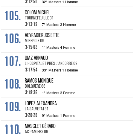
3:12:50
32° Masters 1 Homme
105.
COLOM Michel
Tournefeuille 31
3:13:19
7° Masters 3 Homme
106.
VEYRADIER Josette
Mirepoix 09
3:15:02
1° Masters 4 Femme
107.
DIAZ Arnaud
L'hospitalet près l'Andorre 09
3:17:54
33° Masters 1 Homme
108.
RAMOS Monique
Bolquère 66
3:19:36
1° Masters 3 Femme
109.
LOPEZ Alexandra
La Salvetat31
3:20:28
9° Masters 1 Femme
110.
MASCLET Gérard
AC Pamiers 09