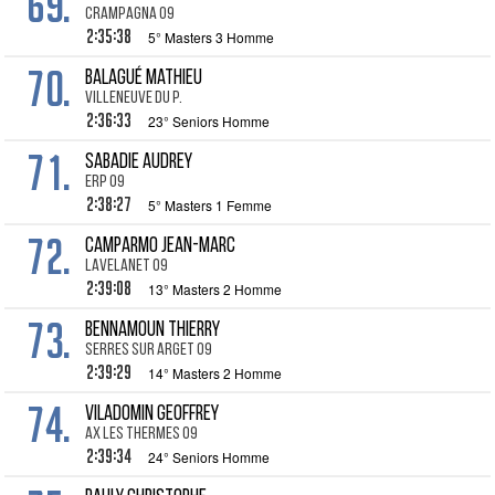
69.
Crampagna 09
2:35:38
5° Masters 3 Homme
70.
BALAGUÉ Mathieu
Villeneuve du P.
2:36:33
23° Seniors Homme
71.
SABADIE Audrey
Erp 09
2:38:27
5° Masters 1 Femme
72.
CAMPARMO Jean-Marc
Lavelanet 09
2:39:08
13° Masters 2 Homme
73.
BENNAMOUN Thierry
Serres sur Arget 09
2:39:29
14° Masters 2 Homme
74.
VILADOMIN Geoffrey
Ax les Thermes 09
2:39:34
24° Seniors Homme