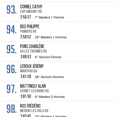
93.
CORNEL Cathy
Cap Amount 09
2:56:37
7° Masters 1 Femme
94.
ROS Philippe
Pamiers 09
2:58:52
29° Masters 1 Homme
95.
PONS Charlène
Ax les Thermes 09
3:00:53
6° Seniors Femme
96.
LEROUX Jérémy
Mirepoix 09
3:01:20
28° Seniors Homme
97.
MATTINGLY Alan
Vernet les Bains 66
3:01:50
6° Masters 3 Homme
98.
ROS Frédéric
Merens les Vals 09
3:02:45
30° Masters 1 Homme