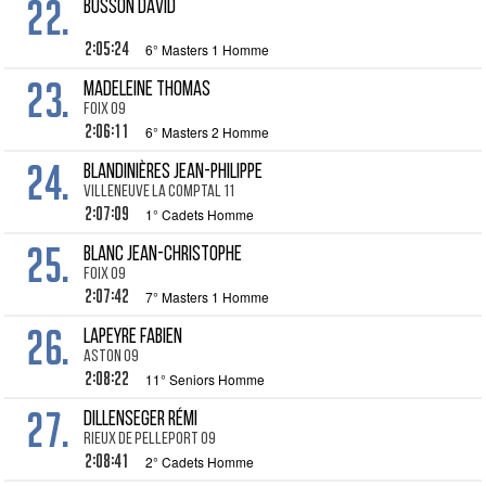
22.
BUSSON David
2:05:24
6° Masters 1 Homme
23.
MADELEINE Thomas
Foix 09
2:06:11
6° Masters 2 Homme
24.
BLANDINIÈRES Jean-Philippe
Villeneuve la Comptal 11
2:07:09
1° Cadets Homme
25.
BLANC Jean-Christophe
Foix 09
2:07:42
7° Masters 1 Homme
26.
LAPEYRE Fabien
Aston 09
2:08:22
11° Seniors Homme
27.
DILLENSEGER Rémi
Rieux de Pelleport 09
2:08:41
2° Cadets Homme