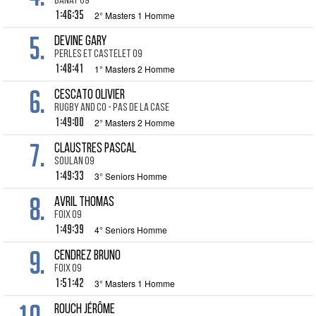
Banat 09
1:46:35
2° Masters 1 Homme
5.
DEVINE Gary
Perles et Castelet 09
1:48:41
1° Masters 2 Homme
6.
CESCATO Olivier
Rugby and Co - Pas de la case
1:49:00
2° Masters 2 Homme
7.
CLAUSTRES Pascal
Soulan 09
1:49:33
3° Seniors Homme
8.
AVRIL Thomas
Foix 09
1:49:39
4° Seniors Homme
9.
CENDREZ Bruno
Foix 09
1:51:42
3° Masters 1 Homme
ROUCH Jérôme