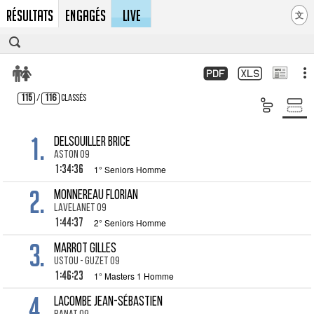
Résultats
Engagés
LIVE
文
115
/
116
Classés
1.
DELSOUILLER Brice
Aston 09
1:34:36
1° Seniors Homme
2.
MONNEREAU Florian
Lavelanet 09
1:44:37
2° Seniors Homme
3.
MARROT Gilles
Ustou - Guzet 09
1:46:23
1° Masters 1 Homme
4.
LACOMBE Jean-Sébastien