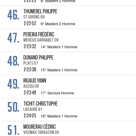
2:22:25
8° Masters 2 Homme
46.
THUMEREL Philippe
St Girons 09
2:22:52
9° Masters 2 Homme
47.
PEREIRA Frédéric
Mercus Garrabet 09
2:23:32
14° Masters 1 Homme
48.
DUNAND Philippe
Plats 07
2:23:38
15° Masters 1 Homme
49.
RIGAUD Yann
Ascou 09
2:23:49
17° Seniors Homme
50.
TICHIT Christophe
Lacaure 81
2:24:25
16° Masters 1 Homme
51.
MOURERAU Cédric
VO2MAX Tarascon 09