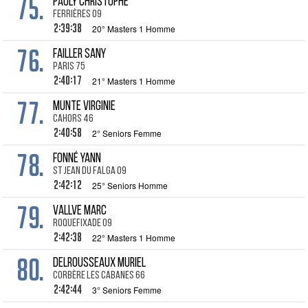
75.
PAULY Christophe
Ferrières 09
2:39:38
20° Masters 1 Homme
76.
FAILLER Sany
Paris 75
2:40:17
21° Masters 1 Homme
77.
MUNTE Virginie
Cahors 46
2:40:58
2° Seniors Femme
78.
FONNÉ Yann
St Jean du Falga 09
2:42:12
25° Seniors Homme
79.
VALLVE Marc
Roquefixade 09
2:42:38
22° Masters 1 Homme
80.
DELROUSSEAUX Muriel
Corbère les Cabanes 66
2:42:44
3° Seniors Femme