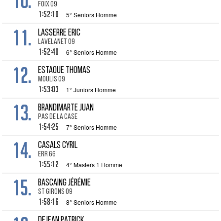
10.
Foix 09
1:52:10
5° Seniors Homme
11.
LASSERRE Eric
Lavelanet 09
1:52:40
6° Seniors Homme
12.
ESTAQUE Thomas
Moulis 09
1:53:03
1° Juniors Homme
13.
BRANDIMARTE Juan
Pas de la Case
1:54:25
7° Seniors Homme
14.
CASALS Cyril
Err 66
1:55:12
4° Masters 1 Homme
15.
BASCAING Jérémie
St Girons 09
1:58:16
8° Seniors Homme
DEJEAN Patrick