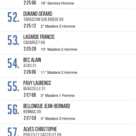
2:25:06
18° Seniors Homme
52.
DURAND Gérard
Tarascon sur Ariège 09
2:25:12
2° Masters 3 Homme
53.
LAGARDE Francis
Cadarcet 09
2:25:28
10° Masters 2 Homme
54.
BEC Alain
Azas 31
2:26:06
11° Masters 2 Homme
55.
PAVY Laurence
Beauzelle 31
2:27:06
3° Masters 1 Femme
56.
BELLONGUE Jean-Bernard
Bonnac 09
2:27:59
3° Masters 3 Homme
57.
ALVES Christophe
Perles et Castelet 09