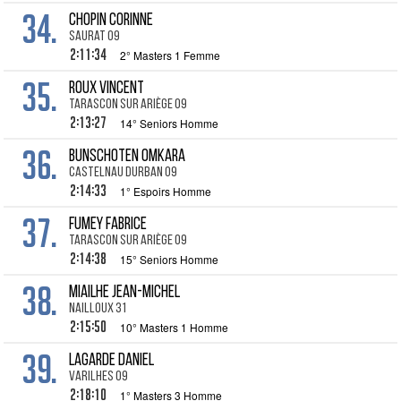
34.
CHOPIN Corinne
Saurat 09
2:11:34
2° Masters 1 Femme
35.
ROUX Vincent
Tarascon sur Ariège 09
2:13:27
14° Seniors Homme
36.
BUNSCHOTEN Omkara
Castelnau Durban 09
2:14:33
1° Espoirs Homme
37.
FUMEY Fabrice
Tarascon sur Ariège 09
2:14:38
15° Seniors Homme
38.
MIAILHE Jean-Michel
Nailloux 31
2:15:50
10° Masters 1 Homme
39.
LAGARDE Daniel
Varilhes 09
2:18:10
1° Masters 3 Homme