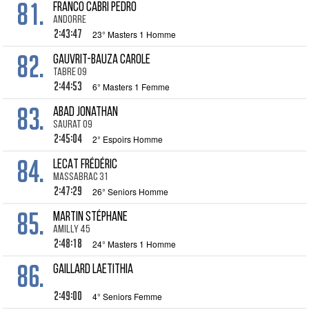
81.
FRANCO CABRI Pedro
Andorre
2:43:47
23° Masters 1 Homme
82.
GAUVRIT-BAUZA Carole
Tabre 09
2:44:53
6° Masters 1 Femme
83.
ABAD Jonathan
Saurat 09
2:45:04
2° Espoirs Homme
84.
LECAT Frédéric
Massabrac 31
2:47:29
26° Seniors Homme
85.
MARTIN Stéphane
Amilly 45
2:48:18
24° Masters 1 Homme
86.
GAILLARD Laetithia
2:49:00
4° Seniors Femme