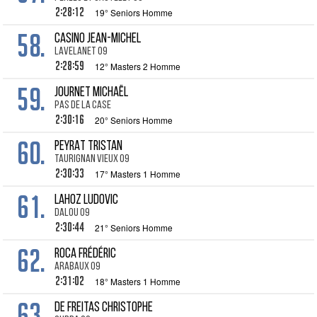
2:28:12
19° Seniors Homme
58.
CASINO Jean-Michel
Lavelanet 09
2:28:59
12° Masters 2 Homme
59.
JOURNET Michaël
Pas de la Case
2:30:16
20° Seniors Homme
60.
PEYRAT Tristan
Taurignan Vieux 09
2:30:33
17° Masters 1 Homme
61.
LAHOZ Ludovic
Dalou 09
2:30:44
21° Seniors Homme
62.
ROCA Frédéric
Arabaux 09
2:31:02
18° Masters 1 Homme
63.
DE FREITAS Christophe