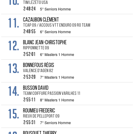
10.
Tim Lézéto USA
2:48:24
5° Seniors Homme
11.
CAZAUBON Clément
TCAP 09 / Accous vtt enduro 09 ro team
2:48:55
6° Seniors Homme
12.
BLANC Jean-Christophe
Ripponnette 09
2:52:01
6° Masters 1 Homme
13.
BONNEFOUS Régis
Valence d'Agen 82
2:53:20
7° Masters 1 Homme
14.
BUSSON David
Team Coiffure Passion Varilhes 11
2:55:11
8° Masters 1 Homme
15.
ROUMIEU Frederic
Rieux de Pelleport 09
2:55:31
7° Seniors Homme
BOUSQUET Thierry