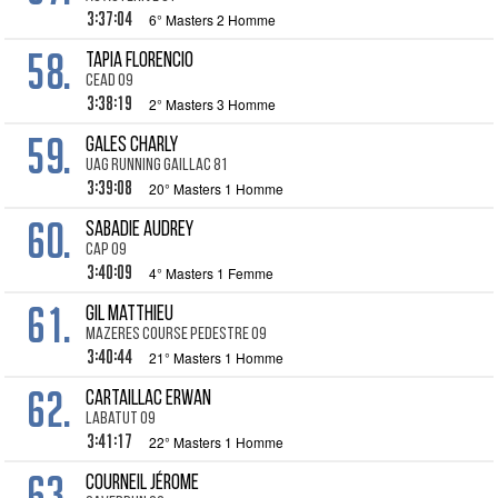
3:37:04
6° Masters 2 Homme
58.
TAPIA Florencio
CEAD 09
3:38:19
2° Masters 3 Homme
59.
GALES Charly
UAG Running Gaillac 81
3:39:08
20° Masters 1 Homme
60.
SABADIE Audrey
CAP 09
3:40:09
4° Masters 1 Femme
61.
GIL Matthieu
Mazeres Course Pedestre 09
3:40:44
21° Masters 1 Homme
62.
CARTAILLAC Erwan
Labatut 09
3:41:17
22° Masters 1 Homme
63.
COURNEIL Jérome