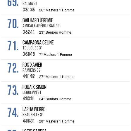
69.
Balma 31
3:51:45
26° Masters 1 Homme
70.
GAILHARD Jeremie
Amicale Apéro Trail 12
3:52:11
23° Seniors Homme
71.
CAMPAGNA Celine
Toulouse 31
3:58:19
7° Masters 1 Femme
72.
ROS Xavier
Pamiers 09
4:01:02
27° Masters 1 Homme
73.
ROUAIX Simon
Lèguevin 31
4:03:01
24° Seniors Homme
74.
LAPHA Pierre
Beauzelle 31
4:06:31
28° Masters 1 Homme