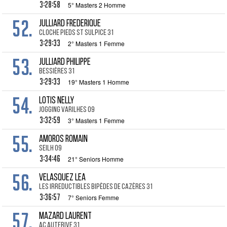
3:28:58
5° Masters 2 Homme
52.
JULLIARD Frederique
Cloche Pieds St Sulpice 31
3:29:33
2° Masters 1 Femme
53.
JULLIARD Philippe
Bessières 31
3:29:33
19° Masters 1 Homme
54.
LOTIS Nelly
Jogging Varilhes 09
3:32:59
3° Masters 1 Femme
55.
AMOROS Romain
Seilh 09
3:34:46
21° Seniors Homme
56.
VELASQUEZ Lea
les irreductibles Bipèdes de Cazères 31
3:36:57
7° Seniors Femme
57.
MAZARD Laurent
AC Auterive 31