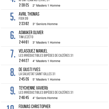
Afum Team Auterive 31
2:30:25
2° Masters 1 Homme
5.
AVRIL Thomas
Foix 09
2:33:02
3° Seniors Homme
6.
ASMAKER Olivier
Tim Lézéto
2:44:01
3° Masters 1 Homme
7.
VELASQUEZ Manuel
les irréductibles Bipèdes de Cazères 31
2:44:27
4° Masters 1 Homme
8.
DE GIUSTI Yves
La Salvetat Saint Gilles 31
2:45:26
5° Masters 1 Homme
9.
TEYCHENNE Xavier&
Les Irréductibles Bipèdes de Cazères 31
2:46:45
4° Seniors Homme
FOUMAS Christopher