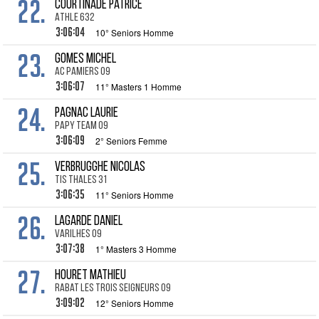
22.
COURTINADE Patrice
Athle 632
3:06:04
10° Seniors Homme
23.
GOMES Michel
AC Pamiers 09
3:06:07
11° Masters 1 Homme
24.
PAGNAC Laurie
Papy Team 09
3:06:09
2° Seniors Femme
25.
VERBRUGGHE Nicolas
Tis thales 31
3:06:35
11° Seniors Homme
26.
LAGARDE Daniel
Varilhes 09
3:07:38
1° Masters 3 Homme
27.
HOURET Mathieu
Rabat les Trois Seigneurs 09
3:09:02
12° Seniors Homme