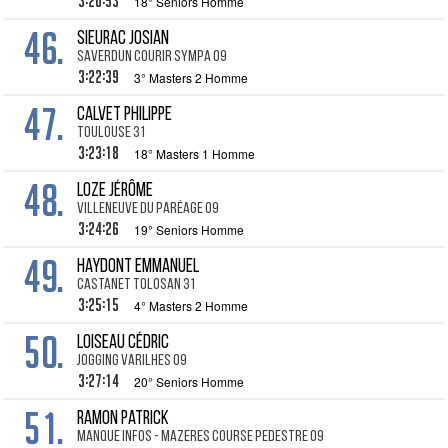
3:20:53
18° Seniors Homme
46.
SIEURAC Josian
Saverdun Courir Sympa 09
3:22:39
3° Masters 2 Homme
47.
CALVET Philippe
Toulouse 31
3:23:18
18° Masters 1 Homme
48.
LOZE Jérôme
Villeneuve du Paréage 09
3:24:26
19° Seniors Homme
49.
HAYDONT Emmanuel
Castanet Tolosan 31
3:25:15
4° Masters 2 Homme
50.
LOISEAU Cédric
Jogging Varilhes 09
3:27:14
20° Seniors Homme
51.
RAMON Patrick
MANQUE INFOS - Mazeres Course Pedestre 09