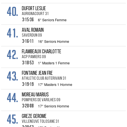
40.
DUFORT Leslie
Aurignacourt 31
3:15:36
6° Seniors Femme
41.
AVAL Romain
Saverdun 09
3:16:11
16° Seniors Homme
42.
FLAMBEAUX Charlotte
ACP Pamiers 09
3:18:53
1° Masters 1 Femme
43.
FONTAINE Jean Fre
Athletic club Auterivain 31
3:19:19
17° Masters 1 Homme
44.
MOREAU Marius
Pompiers de Varilhes 09
3:20:08
17° Seniors Homme
45.
GREZE Gerome
Villeneuve Tolosane 31