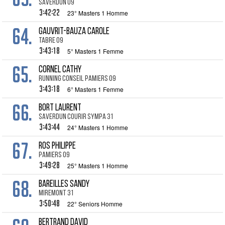
Saverdun 09
3:42:22
23° Masters 1 Homme
64.
GAUVRIT-BAUZA Carole
Tabre 09
3:43:18
5° Masters 1 Femme
65.
CORNEL Cathy
Running Conseil Pamiers 09
3:43:18
6° Masters 1 Femme
66.
BORT Laurent
Saverdun Courir Sympa 31
3:43:44
24° Masters 1 Homme
67.
ROS Philippe
Pamiers 09
3:49:28
25° Masters 1 Homme
68.
BAREILLES Sandy
Miremont 31
3:50:48
22° Seniors Homme
BERTRAND David