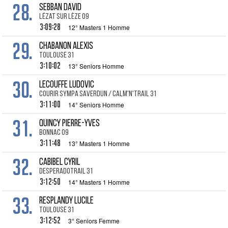
28.
SEBBAN David
Lézat sur Lèze 09
3:09:28
12° Masters 1 Homme
29.
CHABANON Alexis
Toulouse 31
3:10:02
13° Seniors Homme
30.
LECOUFFE Ludovic
Courir Sympa Saverdun / Calm'N'Trail 31
3:11:00
14° Seniors Homme
31.
QUINCY Pierre-Yves
Bonnac 09
3:11:48
13° Masters 1 Homme
32.
CABIBEL Cyril
DesperadoTrail 31
3:12:50
14° Masters 1 Homme
33.
RESPLANDY Lucile
Toulouse 31
3:12:52
3° Seniors Femme