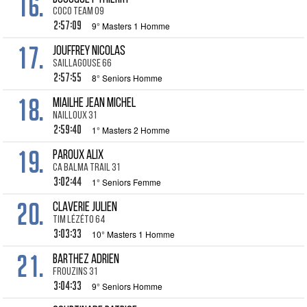
16.
Coco Team 09
2:57:09
9° Masters 1 Homme
17.
JOUFFREY Nicolas
Saillagouse 66
2:57:55
8° Seniors Homme
18.
MIAILHE Jean Michel
Nailloux 31
2:59:40
1° Masters 2 Homme
19.
PAROUX Alix
CA Balma Trail 31
3:02:44
1° Seniors Femme
20.
CLAVERIE Julien
Tim Lézéto 64
3:03:33
10° Masters 1 Homme
21.
BARTHEZ Adrien
Frouzins 31
3:04:33
9° Seniors Homme