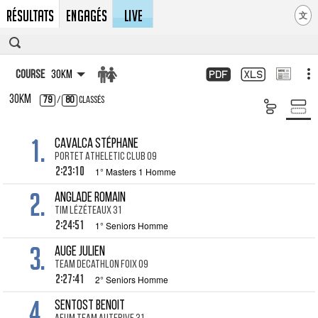
Résultats
Engagés
LIVE
文
Course
30km
30km
79
/
80
Classés
1.
CAVALCA Stéphane
Portet Atheletic Club 09
2:23:10
1° Masters 1 Homme
2.
ANGLADE Romain
Tim Lézéteaux 31
2:24:51
1° Seniors Homme
3.
AUGE Julien
Team Decathlon Foix 09
2:27:41
2° Seniors Homme
4.
SENTOST Benoit