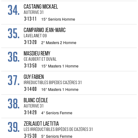
34.
CASTAING Mickael
Auterive 31
3:13:11
15° Seniors Homme
35.
CAMPARMO Jean-Marc
Lavelanet 09
3:13:20
2° Masters 2 Homme
36.
MASDIEU Remy
CE Aubert et Duval
3:13:50
15° Masters 1 Homme
37.
GUY Fabien
Irreductibles Bipedes Cazères 31
3:14:00
16° Masters 1 Homme
38.
BLANC Cécile
Auterive 31
3:14:29
4° Seniors Femme
39.
ZERLAUDT Laetitia
Les Irréductibles Bipèdes de Cazères 31
3:15:30
5° Seniors Femme