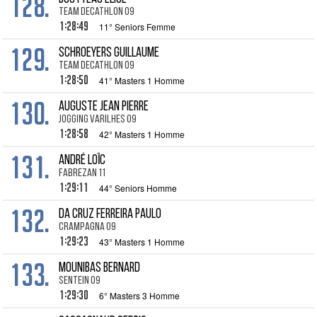
128.
Team Decathlon 09
1:28:49
11° Seniors Femme
129.
SCHROEYERS Guillaume
Team Decathlon 09
1:28:50
41° Masters 1 Homme
130.
AUGUSTE Jean Pierre
Jogging Varilhes 09
1:28:58
42° Masters 1 Homme
131.
ANDRÉ Loïc
Fabrezan 11
1:29:11
44° Seniors Homme
132.
DA CRUZ FERREIRA Paulo
Crampagna 09
1:29:23
43° Masters 1 Homme
133.
MOUNIBAS Bernard
Sentein 09
1:29:30
6° Masters 3 Homme