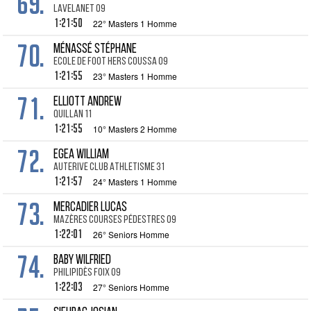
69.
Lavelanet 09
1:21:50
22° Masters 1 Homme
70.
MÉNASSÉ Stéphane
Ecole de Foot Hers Coussa 09
1:21:55
23° Masters 1 Homme
71.
ELLIOTT Andrew
Quillan 11
1:21:55
10° Masters 2 Homme
72.
EGEA William
Auterive Club Athletisme 31
1:21:57
24° Masters 1 Homme
73.
MERCADIER Lucas
Mazères Courses Pédestres 09
1:22:01
26° Seniors Homme
74.
BABY Wilfried
Philipidès Foix 09
1:22:03
27° Seniors Homme