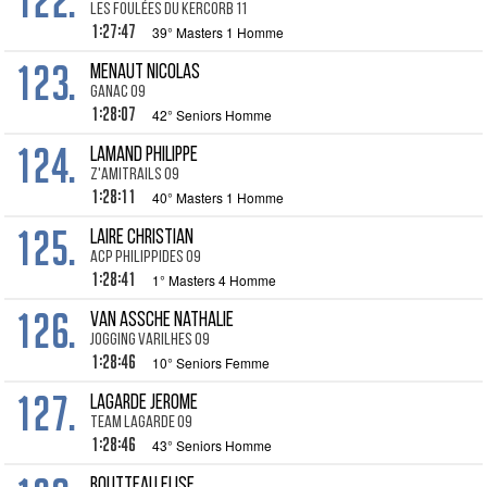
122.
Les Foulées du Kercorb 11
1:27:47
39° Masters 1 Homme
123.
MENAUT Nicolas
Ganac 09
1:28:07
42° Seniors Homme
124.
LAMAND Philippe
Z'amitrails 09
1:28:11
40° Masters 1 Homme
125.
LAIRE Christian
ACP Philippides 09
1:28:41
1° Masters 4 Homme
126.
VAN ASSCHE Nathalie
Jogging Varilhes 09
1:28:46
10° Seniors Femme
127.
LAGARDE Jerome
Team Lagarde 09
1:28:46
43° Seniors Homme
BOUTTEAU Elise