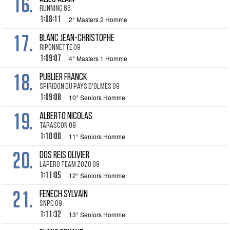
16.
Running 66
1:08:11
2° Masters 2 Homme
17.
BLANC Jean-Christophe
Riponnette 09
1:09:07
4° Masters 1 Homme
18.
PUBLIER Franck
Spiridon du Pays d'Olmes 09
1:09:08
10° Seniors Homme
19.
ALBERTO Nicolas
Tarascon 09
1:10:00
11° Seniors Homme
20.
DOS REIS Olivier
Lapero Team Zozo 09
1:11:05
12° Seniors Homme
21.
FENECH Sylvain
SNPC 09
1:11:32
13° Seniors Homme