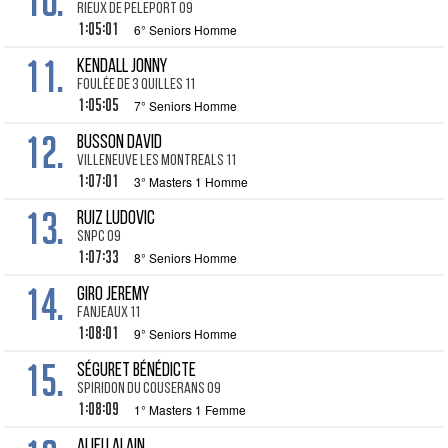
10.
Rieux de Peleport 09
1:05:01
6° Seniors Homme
11.
KENDALL Jonny
Foulée de 3 Quilles 11
1:05:05
7° Seniors Homme
12.
BUSSON David
Villeneuve les Montreals 11
1:07:01
3° Masters 1 Homme
13.
RUIZ Ludovic
SNPC 09
1:07:33
8° Seniors Homme
14.
GIRO Jeremy
Fanjeaux 11
1:08:01
9° Seniors Homme
15.
SÉGURET Bénédicte
Spiridon du Couserans 09
1:08:09
1° Masters 1 Femme
ALIEU Alain