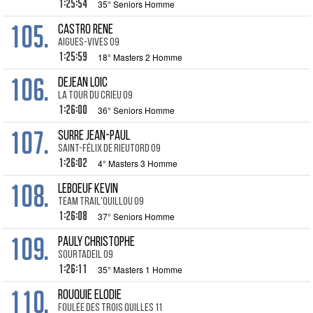
1:25:54
35° Seniors Homme
105.
CASTRO Rene
Aigues-Vives 09
1:25:59
18° Masters 2 Homme
106.
DEJEAN Loic
La Tour du Crieu 09
1:26:00
36° Seniors Homme
107.
SURRE Jean-Paul
Saint-Félix de Rieutord 09
1:26:02
4° Masters 3 Homme
108.
LEBOEUF Kevin
Team trail'quillou 09
1:26:08
37° Seniors Homme
109.
PAULY Christophe
Sourtadeil 09
1:26:11
35° Masters 1 Homme
110.
ROUQUIE Elodie
Foulée des Trois Quilles 11