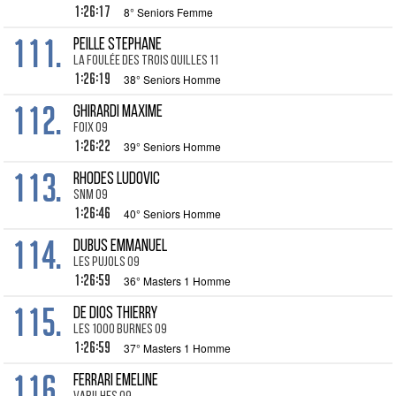
1:26:17
8° Seniors Femme
111.
PEILLE Stephane
la Foulée des Trois Quilles 11
1:26:19
38° Seniors Homme
112.
GHIRARDI Maxime
Foix 09
1:26:22
39° Seniors Homme
113.
RHODES Ludovic
SNM 09
1:26:46
40° Seniors Homme
114.
DUBUS Emmanuel
Les Pujols 09
1:26:59
36° Masters 1 Homme
115.
DE DIOS Thierry
Les 1000 Burnes 09
1:26:59
37° Masters 1 Homme
116.
FERRARI Emeline