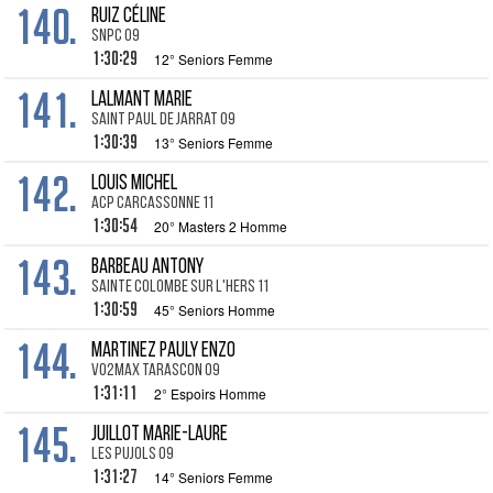
140.
RUIZ Céline
SNPC 09
1:30:29
12° Seniors Femme
141.
LALMANT Marie
Saint Paul de Jarrat 09
1:30:39
13° Seniors Femme
142.
LOUIS Michel
ACP Carcassonne 11
1:30:54
20° Masters 2 Homme
143.
BARBEAU Antony
Sainte Colombe sur l'Hers 11
1:30:59
45° Seniors Homme
144.
MARTINEZ PAULY Enzo
Vo2Max Tarascon 09
1:31:11
2° Espoirs Homme
145.
JUILLOT Marie-Laure
Les Pujols 09
1:31:27
14° Seniors Femme