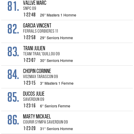
81.
VALLVE Marc
SNPC 09
1:22:48
26° Masters 1 Homme
82.
GARCIA Vincent
Ferrals Corbieres 11
1:22:58
29° Seniors Homme
83.
TRANI Julien
Team Trail'quillou 09
1:23:07
30° Seniors Homme
84.
CHOPIN Corinne
VO2max Tarascon 09
1:23:15
3° Masters 1 Femme
85.
DUCOS Julie
Saverdun 09
1:23:16
6° Seniors Femme
86.
MARTY Mickael
Courir Sympa Saverdun 09
1:23:20
31° Seniors Homme