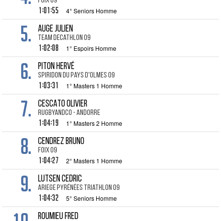
Foix 09
1:01:55
4° Seniors Homme
5.
AUGE Julien
Team Decathlon 09
1:02:08
1° Espoirs Homme
6.
PITON Hervé
Spiridon du Pays d'Olmes 09
1:03:31
1° Masters 1 Homme
7.
CESCATO Olivier
RugbyAndCo - Andorre
1:04:19
1° Masters 2 Homme
8.
CENDREZ Bruno
Foix 09
1:04:27
2° Masters 1 Homme
9.
LUTSEN Cedric
Ariege Pyrénées Triathlon 09
1:04:32
5° Seniors Homme
ROUMIEU Fred