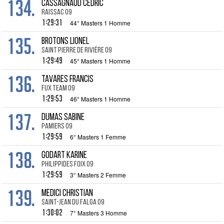
134.
CASSAGNAUD Cedric
Raissac 09
1:29:31
44° Masters 1 Homme
135.
BROTONS Lionel
Saint Pierre de Rivière 09
1:29:49
45° Masters 1 Homme
136.
TAVARES Francis
Fux Team 09
1:29:53
46° Masters 1 Homme
137.
DUMAS Sabine
Pamiers 09
1:29:59
6° Masters 1 Femme
138.
GODART Karine
Philippides Foix 09
1:29:59
3° Masters 2 Femme
139.
MEDICI Christian
Saint-Jean du Falga 09
1:30:02
7° Masters 3 Homme