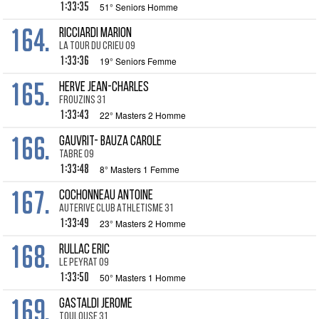
1:33:35
51° Seniors Homme
164.
RICCIARDI Marion
La Tour du Crieu 09
1:33:36
19° Seniors Femme
165.
HERVE Jean-Charles
Frouzins 31
1:33:43
22° Masters 2 Homme
166.
GAUVRIT- BAUZA Carole
Tabre 09
1:33:48
8° Masters 1 Femme
167.
COCHONNEAU Antoine
Auterive Club Athletisme 31
1:33:49
23° Masters 2 Homme
168.
RULLAC Eric
Le Peyrat 09
1:33:50
50° Masters 1 Homme
169.
GASTALDI Jerome
Toulouse 31