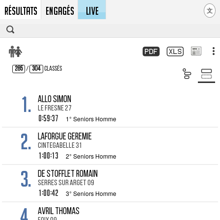
Résultats
Engagés
LIVE
文
285
/
304
Classés
1.
ALLO Simon
Le Fresne 27
0:59:37
1° Seniors Homme
2.
LAFORGUE Geremie
Cintegabelle 31
1:00:13
2° Seniors Homme
3.
DE STOFFLET Romain
Serres sur Arget 09
1:00:42
3° Seniors Homme
4.
AVRIL Thomas