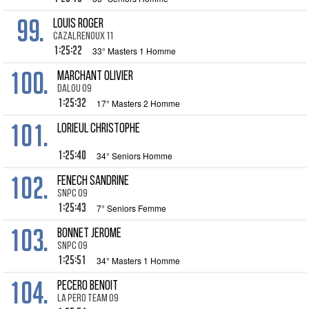
99.
LOUIS Roger
Cazalrenoux 11
1:25:22
33° Masters 1 Homme
100.
MARCHANT Olivier
Dalou 09
1:25:32
17° Masters 2 Homme
101.
LORIEUL Christophe
1:25:40
34° Seniors Homme
102.
FENECH Sandrine
SNPC 09
1:25:43
7° Seniors Femme
103.
BONNET Jerome
SNPC 09
1:25:51
34° Masters 1 Homme
104.
PECERO Benoit
La Pero Team 09