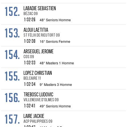
152.
LABADIE Sebastien
Bézac 09
1:32:26
48° Seniors Homme
153.
ALOUI Laetitia
St Félix de Rieutort 09
1:32:30
16° Seniors Femme
154.
ARSEGUEL Jerome
Cos 09
1:32:33
48° Masters 1 Homme
155.
LOPEZ Christian
Belcaire 11
1:32:34
9° Masters 3 Homme
156.
TREBOSC Ludovic
Villeneuve d'Olmes 09
1:32:41
49° Seniors Homme
157.
LAIRE Jackie
ACP Philippides 09