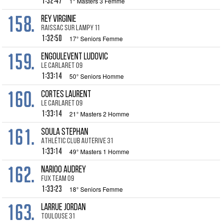
1:32:47
1° Masters 3 Femme
158.
REY Virginie
Raissac sur Lampy 11
1:32:50
17° Seniors Femme
159.
ENGOULEVENT Ludovic
Le Carlaret 09
1:33:14
50° Seniors Homme
160.
CORTES Laurent
Le Carlaret 09
1:33:14
21° Masters 2 Homme
161.
SOULA Stephan
Athlétic Club Auterive 31
1:33:14
49° Masters 1 Homme
162.
NARIOO Audrey
Fux Team 09
1:33:23
18° Seniors Femme
163.
LARRUE Jordan
Toulouse 31