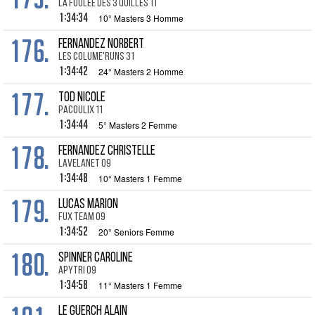
La Foulée des 3 Quilles 11
1:34:34
10° Masters 3 Homme
176.
FERNANDEZ Norbert
Les Colume'Runs 31
1:34:42
24° Masters 2 Homme
177.
TOD Nicole
Pacoulix 11
1:34:44
5° Masters 2 Femme
178.
FERNANDEZ Christelle
Lavelanet 09
1:34:48
10° Masters 1 Femme
179.
LUCAS Marion
Fux Team 09
1:34:52
20° Seniors Femme
180.
SPINNER Caroline
Apytri 09
1:34:58
11° Masters 1 Femme
LE GUERCH Alain