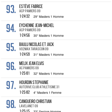
93.
ESTÈVE Fabrice
ACP Pamiers 09
1:24:32
29° Masters 1 Homme
94.
EYCHENNE Jean-Michel
ACP Pamiers 09
1:24:56
30° Masters 1 Homme
95.
BAULU Nicolas Et Jack
Vo2max Tarascon 09
1:24:59
31° Masters 1 Homme
96.
MELIX Jean Elvis
AC Pamiers 09
1:25:01
32° Masters 1 Homme
97.
HOURDIN Stephanie
Auterive Club Athletisme 31
1:25:02
4° Masters 1 Femme
98.
CANGUEIRO Christian
Lavelanet 09
1:25:15
33° Seniors Homme