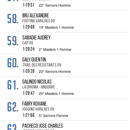
1:19:51
22° Seniors Homme
58.
BRU Alexandre
Footing Varilhes 09
1:20:09
19° Masters 1 Homme
59.
SABADIE Audrey
CAP 09
1:20:24
2° Masters 1 Femme
60.
GALY Quentin
Trail des Résistants 09
1:20:39
23° Seniors Homme
61.
GALINDO nicolas
La Diroma - Andorre
1:20:47
20° Masters 1 Homme
62.
FABRY Roxane
Jogging Varilhes 09
1:21:06
5° Seniors Femme
63.
PACHECO Jose Charles