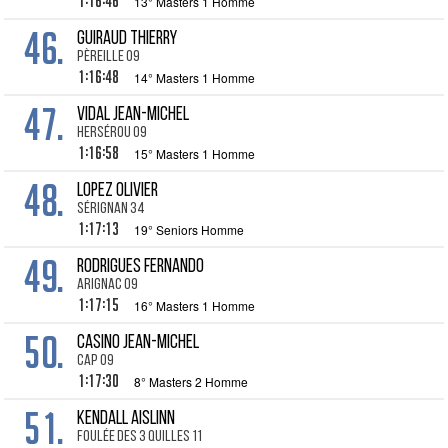
1:16:46
13° Masters 1 Homme
46.
GUIRAUD Thierry
Pèreille 09
1:16:48
14° Masters 1 Homme
47.
VIDAL Jean-Michel
Hersérou 09
1:16:58
15° Masters 1 Homme
48.
LOPEZ Olivier
Sérignan 34
1:17:13
19° Seniors Homme
49.
RODRIGUES Fernando
Arignac 09
1:17:15
16° Masters 1 Homme
50.
CASINO Jean-Michel
CAP 09
1:17:30
8° Masters 2 Homme
51.
KENDALL Aislinn
Foulée des 3 Quilles 11