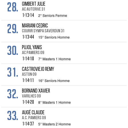
28.
GIMBERT Julie
AC Auterive 31
1:13:14
2° Seniors Femme
29.
MARIANI Cedric
Courir Sympa Saverdun 31
1:13:44
15° Seniors Homme
30.
PUJOL Yanis
AC PAMIERS 09
1:14:10
7° Masters 1 Homme
31.
CASTROVIEJO Remy
Aston 09
1:14:11
16° Seniors Homme
32.
BORNAND Xavier
Varilhes 09
1:14:20
8° Masters 1 Homme
33.
AUGÉ Claude
A.C. Pamiers 09
1:14:37
5° Masters 2 Homme