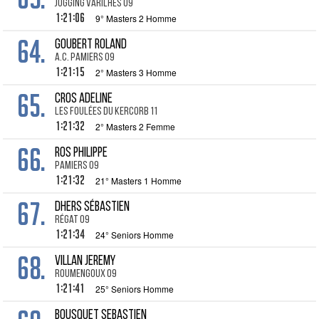
Jogging Varilhes 09
1:21:06
9° Masters 2 Homme
64.
GOUBERT Roland
A.C. Pamiers 09
1:21:15
2° Masters 3 Homme
65.
CROS Adeline
Les Foulées du kercorb 11
1:21:32
2° Masters 2 Femme
66.
ROS Philippe
Pamiers 09
1:21:32
21° Masters 1 Homme
67.
DHERS Sébastien
Régat 09
1:21:34
24° Seniors Homme
68.
VILLAN Jeremy
Roumengoux 09
1:21:41
25° Seniors Homme
BOUSQUET Sebastien