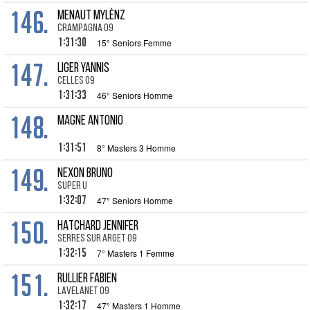
146.
MENAUT Mylènz
Crampagna 09
1:31:30
15° Seniors Femme
147.
LIGER Yannis
Celles 09
1:31:33
46° Seniors Homme
148.
MAGNE Antonio
1:31:51
8° Masters 3 Homme
149.
NEXON Bruno
Super U
1:32:07
47° Seniors Homme
150.
HATCHARD Jennifer
Serres Sur Arget 09
1:32:15
7° Masters 1 Femme
151.
RULLIER Fabien
Lavelanet 09
1:32:17
47° Masters 1 Homme