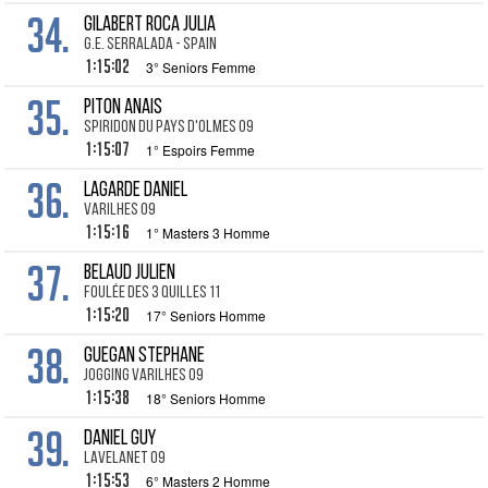
34.
GILABERT ROCA Julia
G.E. Serralada - Spain
1:15:02
3° Seniors Femme
35.
PITON Anais
Spiridon du Pays d'Olmes 09
1:15:07
1° Espoirs Femme
36.
LAGARDE Daniel
Varilhes 09
1:15:16
1° Masters 3 Homme
37.
BELAUD Julien
Foulée des 3 Quilles 11
1:15:20
17° Seniors Homme
38.
GUEGAN Stephane
Jogging Varilhes 09
1:15:38
18° Seniors Homme
39.
DANIEL Guy
Lavelanet 09
1:15:53
6° Masters 2 Homme