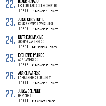
22.
BLANC Renaud
les Fous Laids de Leychert 09
1:12:08
5° Masters 1 Homme
23.
JORGE Christophe
Courir Sympa Saverdun 09
1:12:13
3° Masters 2 Homme
24.
DUTRIEUX Maxime
Jogging Varilhes 09
1:12:14
14° Seniors Homme
25.
EYCHENNE Patrice
ACP Pamiers 09
1:12:52
4° Masters 2 Homme
26.
AURIOL Patrick
la Foulée des 3 Quilles 11
1:13:04
6° Masters 1 Homme
27.
JUNCA Célianne
Grenade 31
1:13:04
1° Seniors Femme