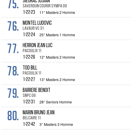
75.
SIEURAC Josian
Saverdun Courir Sympa 09
1:22:23
11° Masters 2 Homme
76.
MONTEL Ludovic
Lavaur VC 31
1:22:24
25° Masters 1 Homme
77.
HERRON Jean Luc
Pacoulix 11
1:22:26
12° Masters 2 Homme
78.
TOD Bill
Pacoulix 11
1:22:27
13° Masters 2 Homme
79.
BARRERE Benoit
SNPC 09
1:22:31
28° Seniors Homme
80.
MARIN Bruno Jean
Belcaire 11
1:22:42
3° Masters 3 Homme