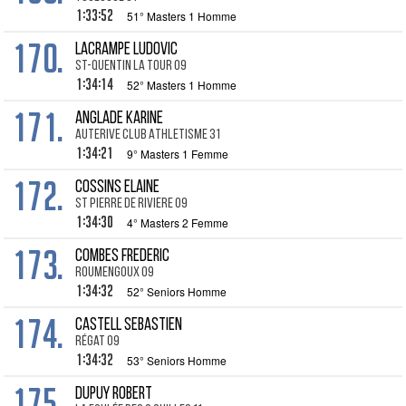
1:33:52
51° Masters 1 Homme
170.
LACRAMPE Ludovic
St-Quentin la Tour 09
1:34:14
52° Masters 1 Homme
171.
ANGLADE Karine
Auterive Club Athletisme 31
1:34:21
9° Masters 1 Femme
172.
COSSINS Elaine
St Pierre de Riviere 09
1:34:30
4° Masters 2 Femme
173.
COMBES Frederic
Roumengoux 09
1:34:32
52° Seniors Homme
174.
CASTELL Sebastien
Régat 09
1:34:32
53° Seniors Homme
175.
DUPUY Robert