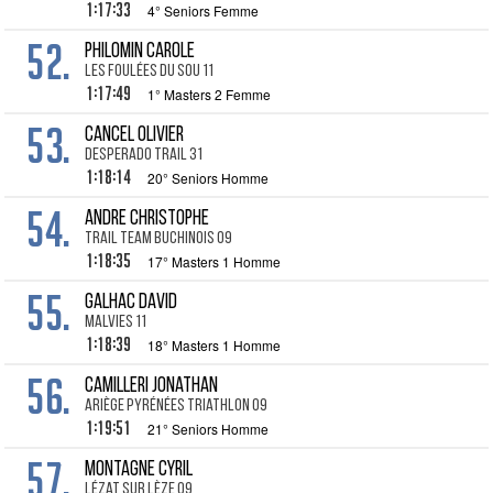
1:17:33
4° Seniors Femme
52.
PHILOMIN Carole
les Foulées du Sou 11
1:17:49
1° Masters 2 Femme
53.
CANCEL Olivier
DESPERADO TRAIL 31
1:18:14
20° Seniors Homme
54.
ANDRE Christophe
Trail Team Buchinois 09
1:18:35
17° Masters 1 Homme
55.
GALHAC David
Malvies 11
1:18:39
18° Masters 1 Homme
56.
CAMILLERI Jonathan
Ariège Pyrénées Triathlon 09
1:19:51
21° Seniors Homme
57.
MONTAGNE Cyril
Lézat sur Lèze 09