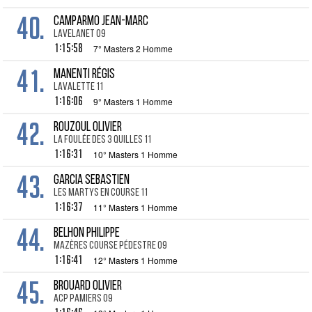
40.
CAMPARMO Jean-Marc
Lavelanet 09
1:15:58
7° Masters 2 Homme
41.
MANENTI Régis
Lavalette 11
1:16:06
9° Masters 1 Homme
42.
ROUZOUL Olivier
la Foulée des 3 Quilles 11
1:16:31
10° Masters 1 Homme
43.
GARCIA Sebastien
Les Martys en Course 11
1:16:37
11° Masters 1 Homme
44.
BELHON Philippe
Mazères Course Pédestre 09
1:16:41
12° Masters 1 Homme
45.
BROUARD Olivier
ACP Pamiers 09