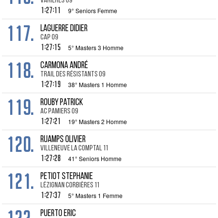
Varilhes 09
1:27:11
9° Seniors Femme
117.
LAGUERRE Didier
CAP 09
1:27:15
5° Masters 3 Homme
118.
CARMONA André
Trail des Résistants 09
1:27:19
38° Masters 1 Homme
119.
ROUBY Patrick
AC Pamiers 09
1:27:21
19° Masters 2 Homme
120.
RUAMPS Olivier
Villeneuve La Comptal 11
1:27:28
41° Seniors Homme
121.
PETIOT Stephanie
Lézignan Corbières 11
1:27:37
5° Masters 1 Femme
PUERTO Eric