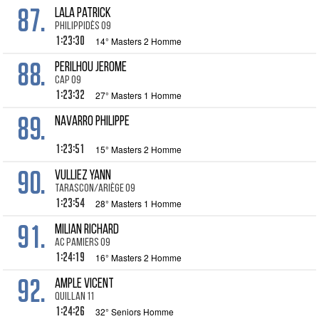
87.
LALA Patrick
Philippidès 09
1:23:30
14° Masters 2 Homme
88.
PERILHOU Jerome
CAP 09
1:23:32
27° Masters 1 Homme
89.
NAVARRO Philippe
1:23:51
15° Masters 2 Homme
90.
VULLIEZ Yann
Tarascon/Ariège 09
1:23:54
28° Masters 1 Homme
91.
MILIAN Richard
AC Pamiers 09
1:24:19
16° Masters 2 Homme
92.
AMPLE Vicent
Quillan 11
1:24:26
32° Seniors Homme