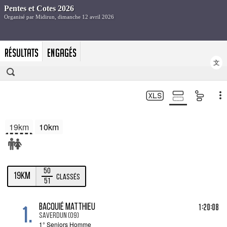
RÉSULTATS
ENGAGÉS
文
19km
10km
50
19km
Classés
51
1.
1:20:08
BACQUIÉ Matthieu
SAVERDUN (09)
1° Seniors Homme