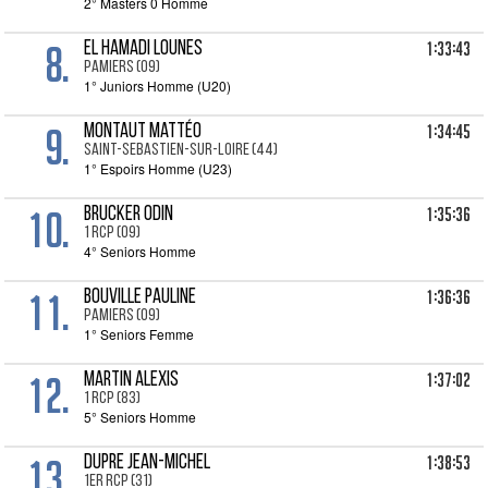
2° Masters 0 Homme
8.
1:33:43
EL HAMADI Lounes
PAMIERS (09)
1° Juniors Homme (U20)
9.
1:34:45
MONTAUT Mattéo
SAINT-SEBASTIEN-SUR-LOIRE (44)
1° Espoirs Homme (U23)
10.
1:35:36
BRUCKER Odin
1 RCP (09)
4° Seniors Homme
11.
1:36:36
BOUVILLE Pauline
PAMIERS (09)
1° Seniors Femme
12.
1:37:02
MARTIN Alexis
1 RCP (83)
5° Seniors Homme
13.
1:38:53
DUPRE Jean-michel
1ER RCP (31)