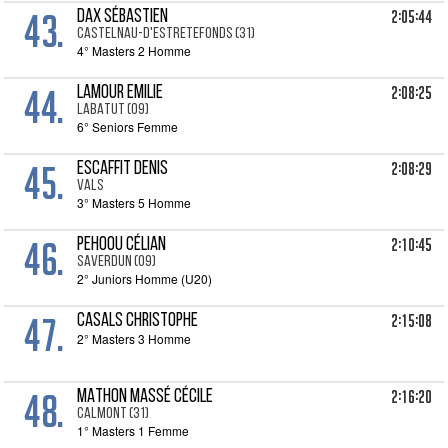
43.
2:05:44
DAX Sébastien
CASTELNAU-D'ESTRETEFONDS (31)
4° Masters 2 Homme
44.
2:08:25
LAMOUR Emilie
LABATUT (09)
6° Seniors Femme
45.
2:08:29
ESCAFFIT Denis
VALS
3° Masters 5 Homme
46.
2:10:45
PEHOOU Célian
SAVERDUN (09)
2° Juniors Homme (U20)
47.
2:15:08
CASALS Christophe
2° Masters 3 Homme
48.
2:16:20
MATHON MASSÉ Cécile
CALMONT (31)
1° Masters 1 Femme