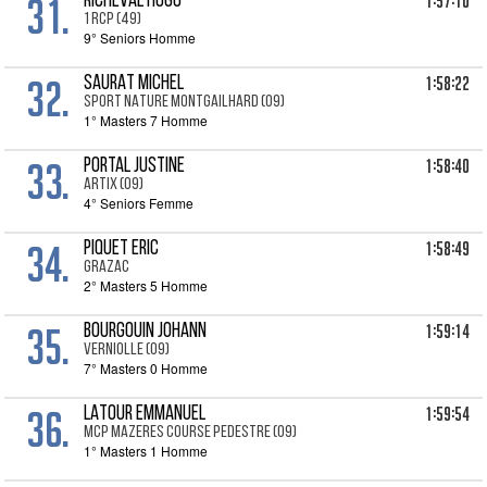
31.
1:57:10
RICHEVAL Hugo
1 RCP (49)
9° Seniors Homme
32.
1:58:22
SAURAT Michel
SPORT NATURE MONTGAILHARD (09)
1° Masters 7 Homme
33.
1:58:40
PORTAL Justine
ARTIX (09)
4° Seniors Femme
34.
1:58:49
PIQUET Eric
GRAZAC
2° Masters 5 Homme
35.
1:59:14
BOURGOUIN Johann
VERNIOLLE (09)
7° Masters 0 Homme
36.
1:59:54
LATOUR Emmanuel
MCP MAZERES COURSE PEDESTRE (09)
1° Masters 1 Homme