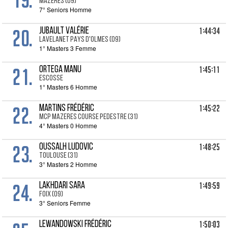
MAZERES (09)
7° Seniors Homme
20.
1:44:34
JUBAULT Valérie
LAVELANET PAYS D'OLMES (09)
1° Masters 3 Femme
21.
1:45:11
ORTEGA Manu
ESCOSSE
1° Masters 6 Homme
22.
1:45:22
MARTINS Frédéric
MCP MAZERES COURSE PEDESTRE (31)
4° Masters 0 Homme
23.
1:48:25
OUSSALH Ludovic
TOULOUSE (31)
3° Masters 2 Homme
24.
1:49:59
LAKHDARI Sara
FOIX (09)
3° Seniors Femme
1:50:03
LEWANDOWSKI Frédéric