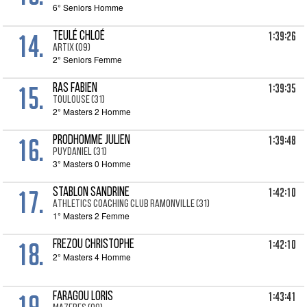
6° Seniors Homme
14.
1:39:26
TEULÉ Chloé
ARTIX (09)
2° Seniors Femme
15.
1:39:35
RAS Fabien
TOULOUSE (31)
2° Masters 2 Homme
16.
1:39:48
PRODHOMME Julien
PUYDANIEL (31)
3° Masters 0 Homme
17.
1:42:10
STABLON Sandrine
ATHLETICS COACHING CLUB RAMONVILLE (31)
1° Masters 2 Femme
18.
1:42:10
FREZOU Christophe
2° Masters 4 Homme
19.
1:43:41
FARAGOU Loris