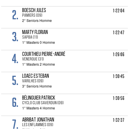
2.
1:22:04
BOESCH Jules
PAMIERS (09)
2° Seniors Homme
3.
1:22:47
MARTY Florian
SAPBA (11)
1° Masters 0 Homme
4.
1:26:06
COURTHIEU Pierre-andré
VENERQUE (31)
1° Masters 2 Homme
5.
1:30:45
LOAEC Esteban
VARILHES (09)
3° Seniors Homme
6.
1:30:56
BÉLINGUIER Patrick
CYCLO CLUB SAVERDUN (09)
1° Masters 4 Homme
7.
1:32:37
ABRIBAT Jonathan
LES ENFLAMMES (09)