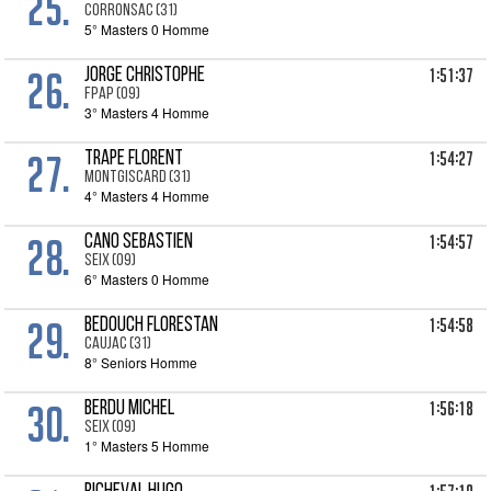
25.
CORRONSAC (31)
5° Masters 0 Homme
26.
1:51:37
JORGE Christophe
FPAP (09)
3° Masters 4 Homme
27.
1:54:27
TRAPE Florent
MONTGISCARD (31)
4° Masters 4 Homme
28.
1:54:57
CANO Sebastien
SEIX (09)
6° Masters 0 Homme
29.
1:54:58
BEDOUCH Florestan
CAUJAC (31)
8° Seniors Homme
30.
1:56:18
BERDU Michel
SEIX (09)
1° Masters 5 Homme