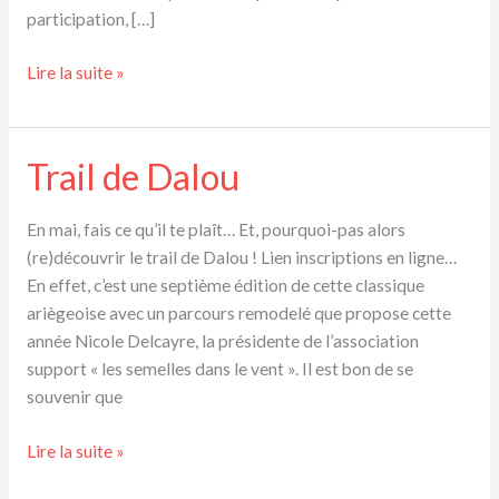
participation, […]
Résultats
Lire la suite »
Prat
Bonrepaux
Trail de Dalou
En mai, fais ce qu’il te plaît… Et, pourquoi-pas alors
(re)découvrir le trail de Dalou ! Lien inscriptions en ligne…
En effet, c’est une septième édition de cette classique
ariègeoise avec un parcours remodelé que propose cette
année Nicole Delcayre, la présidente de l’association
support « les semelles dans le vent ». Il est bon de se
souvenir que
Trail
Lire la suite »
de