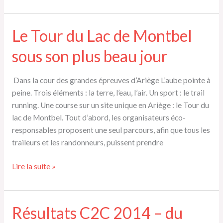
/
article
:
Le Tour du Lac de Montbel
Course
sous son plus beau jour
de
la
Courbière
Dans la cour des grandes épreuves d’Ariège L’aube pointe à
peine. Trois éléments : la terre, l’eau, l’air. Un sport : le trail
running. Une course sur un site unique en Ariège : le Tour du
lac de Montbel. Tout d’abord, les organisateurs éco-
responsables proposent une seul parcours, afin que tous les
traileurs et les randonneurs, puissent prendre
Le
Lire la suite »
Tour
du
Lac
Résultats C2C 2014 – du
de