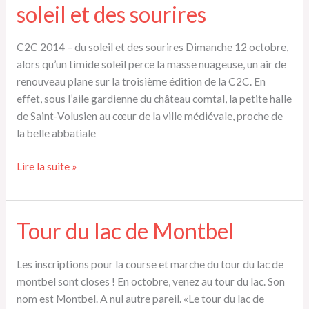
soleil et des sourires
Montbel
sous
son
C2C 2014 – du soleil et des sourires Dimanche 12 octobre,
plus
alors qu’un timide soleil perce la masse nuageuse, un air de
beau
renouveau plane sur la troisième édition de la C2C. En
jour
effet, sous l’aile gardienne du château comtal, la petite halle
de Saint-Volusien au cœur de la ville médiévale, proche de
la belle abbatiale
Résultats
Lire la suite »
C2C
2014
–
Tour du lac de Montbel
du
soleil
Les inscriptions pour la course et marche du tour du lac de
et
montbel sont closes ! En octobre, venez au tour du lac. Son
des
nom est Montbel. A nul autre pareil. «Le tour du lac de
sourires