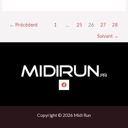
C2C,
c’est
Dimanche
←
Précédent
1
…
25
26
27
28
à
Foix
Suivant
→
!
Copyright © 2026 Midi Run